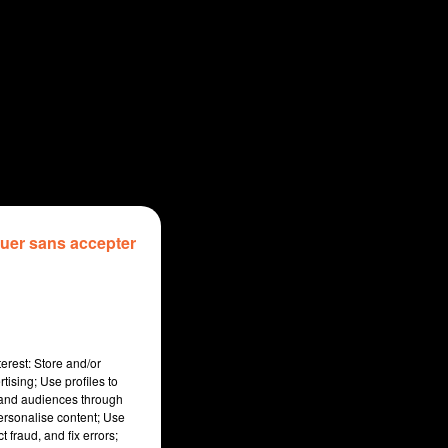
uer sans accepter
erest: Store and/or
tising; Use profiles to
tand audiences through
personalise content; Use
 fraud, and fix errors;