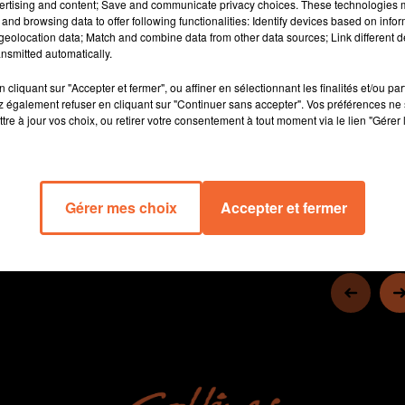
ertising and content; Save and communicate privacy choices. These technologies
Mohame Diawara, l'ailier de Cholet Basket connaitra dans les
and browsing data to offer following functionalities: Identify devices based on infor
prochains jours où il jouera la saison prochaine. Dans les
eolocation data; Match and combine data from other data sources; Link different de
Mauges ou outre-atlantique, début de réponse avec la Draft
nsmitted automatically.
NBA ( photo )
cliquant sur "Accepter et fermer", ou affiner en sélectionnant les finalités et/ou pa
 également refuser en cliquant sur "Continuer sans accepter". Vos préférences ne 
tre à jour vos choix, ou retirer votre consentement à tout moment via le lien "Gérer 
15 min 37 
Gérer mes choix
Accepter et fermer