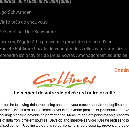
JOURNAL DU MERCREDI 25 JUIN (SOIR)
Ugo Schwander
L'info près de chez vous
Présenté par Ugo Schwander
Hier soir, l'Agglo 2B a présenté le projet de création d'une
Société Publique Locale détenue par des collectivités, afin de
reprendre les activités de Deux Sevres Amenagement, liquidé en
décembre.
En 10 ans, l’offre médicale s’est gravement détériorée sur notre
Contin
territoire. Aujourd'hui, la densité médicale est de 20 médecins
pour 10 000 habitants.
Il y aura bientôt des bibliothèques en bord de rivières dans le
Le respect de votre vie privée est notre priorité
bocage bressuirais. L'agglomération a reconduit l'opération
Partir en livre.
ers
do the following data processing based on your consent and/or our legitimate int
device; Use limited data to select advertising; Create profiles for personalised adver
Christian Stock a publié un roman d'espionnnage de 250 pages
vertising; Measure advertising performance; Measure content performance; Unders
dont la plus grosse partie se déroule dans le Bocage de nos
ns of data from different sources; Develop and improve services; Create profiles to 
jours. Il le dédicacera la semaine prochaine.
alised content; Use limited data to select content; Ensure security, prevent and detect