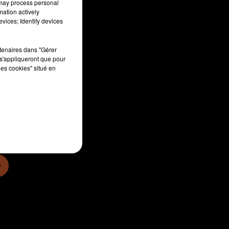
 may process personal
mation actively
vices; Identify devices
rtenaires dans "Gérer
s'appliqueront que pour
les cookies" situé en
sec