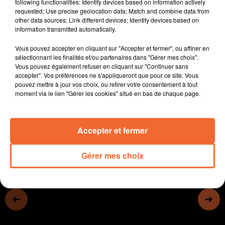
following functionalities: Identify devices based on information actively
terrain de la sécurité et de la police municipale.
requested; Use precise geolocation data; Match and combine data from
- Nous mettons aussi en avant des élus qui se sont longuement
other data sources; Link different devices; Identify devices based on
information transmitted automatically.
engagés sur le territoire et qui arrêtent, c'est le cas de Jacques Billy,
à Moutiers-sous-Chantemerle (photo)
Vous pouvez accepter en cliquant sur "Accepter et fermer", ou affiner en
- Le forum job été et saisonniers a lieu ce samedi à Bocapole avec
sélectionnant les finalités et/ou partenaires dans "Gérer mes choix".
parmi les recruteurs, le Parc de la Vallée de Massais.
Vous pouvez également refuser en cliquant sur "Continuer sans
- Les Choeurs ephémères de Fanny reviennent samedi à Terves, pour
accepter". Vos préférences ne s'appliqueront que pour ce site. Vous
un concert caritatif
pouvez mettre à jour vos choix, ou retirer votre consentement à tout
moment via le lien "Gérer les cookies" situé en bas de chaque page.
0:00
14 min 5 sec
Accepter et fermer
Gérer mes choix