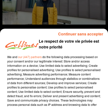
Continuer sans accepter
Le respect de votre vie privée est
notre priorité
info
We and
our (447) partners
do the following data processing based on
25 février 2026 - 14 min 5 sec
your consent and/or our legitimate interest: Store and/or access
information on a device; Use limited data to select advertising; Create
JOURNAL DU MERCREDI 25 FÉVRIER (MIDI)
profiles for personalised advertising; Use profiles to select personalised
advertising; Measure advertising performance; Measure content
Fabien Gazeau
performance; Understand audiences through statistics or combinations
of data from different sources; Develop and improve services; Create
L'info près de chez vous
profiles to personalise content; Use profiles to select personalised
content; Use limited data to select content; Ensure security, prevent and
Présenté par Fabien Gazeau
detect fraud, and fix errors; Deliver and present advertising and content;
- Elections municipales : à Bressuire, Florence Bazzoli, tête de liste
Save and communicate privacy choices. These technologies may
en 2020 a confirmé son retrait.
process personal data such as IP address and browsing data to offer
- A Thouars, le duel entre Bernard Paineau et Axel Urbain sur le