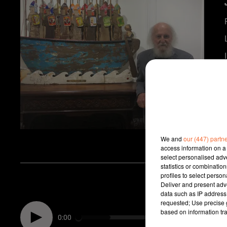
We and
our (447) partn
access information on a 
select personalised ad
statistics or combinatio
profiles to select person
Deliver and present adv
data such as IP address 
requested; Use precise g
based on information tra
0:00