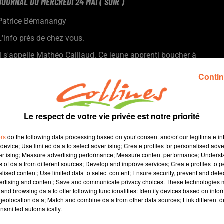
JOURNAL DU MERCREDI 24 MAI ( SOIR )
Patrice Bémanangy
L'info près de chez vous.
Il s'appelle Mathéo Caillaud. Ce jeune apprenti boucher à
Mauléon vient de participer à la finale nationale des meilleurs
Contin
apprentis et il s'est plutôt bien distingué.
L'ancien maire de Bressuire Claude Boutet propose à partir de
ce week-end une nouvelle expostion toujours sur la base
d'objets rejetés par la mer ( photo )
Le respect de votre vie privée est notre priorité
Ouvrir la lecture au plus grand nombre objectif de l’opération «
ers
do the following data processing based on your consent and/or our legitimate int
Facile à lire » que vient de valider le bureau communautaire de
device; Use limited data to select advertising; Create profiles for personalised adver
l’Aggomération du Bocage Bressuirais.
vertising; Measure advertising performance; Measure content performance; Unders
Le 7ème festival Bouilles de Lecteurs en Thouarsais la semaine
ns of data from different sources; Develop and improve services; Create profiles to 
alised content; Use limited data to select content; Ensure security, prevent and detect
prochaine, une animation destinée aux jeunes visant à leur faire
ertising and content; Save and communicate privacy choices. These technologies
préférer le papier aux écrans.
and browsing data to offer following functionalities: Identify devices based on infor
eolocation data; Match and combine data from other data sources; Link different de
nsmitted automatically.
10 min 23 