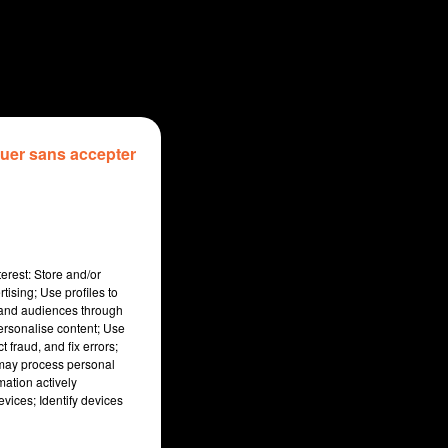
uer sans accepter
erest: Store and/or
tising; Use profiles to
tand audiences through
personalise content; Use
 fraud, and fix errors;
 may process personal
mation actively
vices; Identify devices
sec