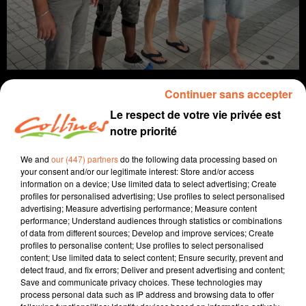
Continuer sans accepter
Le respect de votre vie privée est
notre priorité
info
We and
our (447) partners
do the following data processing based on
your consent and/or our legitimate interest: Store and/or access
24 juin 2026 - 13 min 48 sec
information on a device; Use limited data to select advertising; Create
JOURNAL DU MERCREDI 24 JUIN (SOIR)
profiles for personalised advertising; Use profiles to select personalised
advertising; Measure advertising performance; Measure content
performance; Understand audiences through statistics or combinations
Fabien Gazeau
of data from different sources; Develop and improve services; Create
L'info près de chez vous
profiles to personalise content; Use profiles to select personalised
content; Use limited data to select content; Ensure security, prevent and
Présenté par Fabien Gazeau
detect fraud, and fix errors; Deliver and present advertising and content;
- Le département des Deux-Sèvres est passé en niveau de risque
Save and communicate privacy choices. These technologies may
très sévère pour les feux d'espaces naturels. Le Maine et Loire paie
process personal data such as IP address and browsing data to offer
déjà un lourd tribut