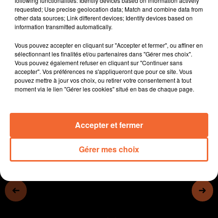
following functionalities: Identify devices based on information actively
requested; Use precise geolocation data; Match and combine data from
- A Bressuire, un nouveau projet pour les Villages du Golf avec un
other data sources; Link different devices; Identify devices based on
promoteur immobilier
information transmitted automatically.
Thierry Leblan-Falzone et Bruno Bitaudeau, sont
-
devenus conseillers du salarié, affilliés à la CGT.
-
Vous pouvez accepter en cliquant sur "Accepter et fermer", ou affiner en
Aquadel Cerizay fête ses 20 ans la semaine prochaine avec
une série d'animations (photo)
sélectionnant les finalités et/ou partenaires dans "Gérer mes choix".
-
Vous pouvez également refuser en cliquant sur "Continuer sans
Christophe Grimpret, le conseiller technique deux-sévrien sort son
accepter". Vos préférences ne s'appliqueront que pour ce site. Vous
deuxième livre pour contredire les idées reçues dans le football
pouvez mettre à jour vos choix, ou retirer votre consentement à tout
moment via le lien "Gérer les cookies" situé en bas de chaque page.
0:00
13 min 48 sec
Accepter et fermer
Gérer mes choix