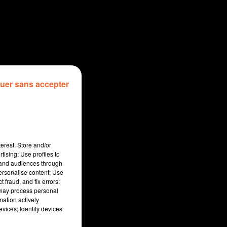
uer sans accepter
erest: Store and/or
tising; Use profiles to
tand audiences through
personalise content; Use
 fraud, and fix errors;
 may process personal
mation actively
vices; Identify devices