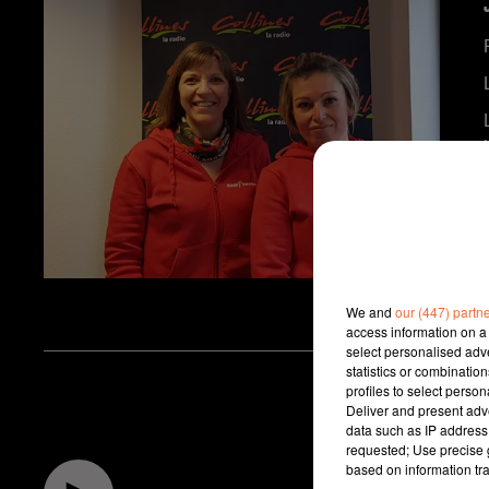
We and
our (447) partn
access information on a 
select personalised ad
statistics or combinatio
profiles to select person
Deliver and present adv
data such as IP address 
requested; Use precise g
based on information tra