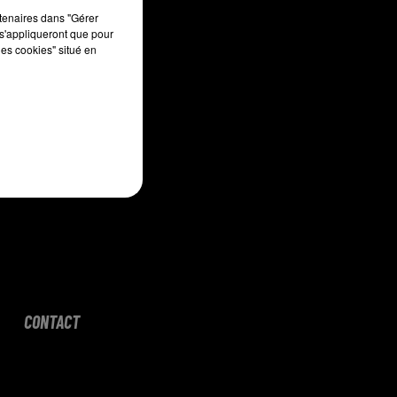
sec
rtenaires dans "Gérer
s'appliqueront que pour
les cookies" situé en
CONTACT