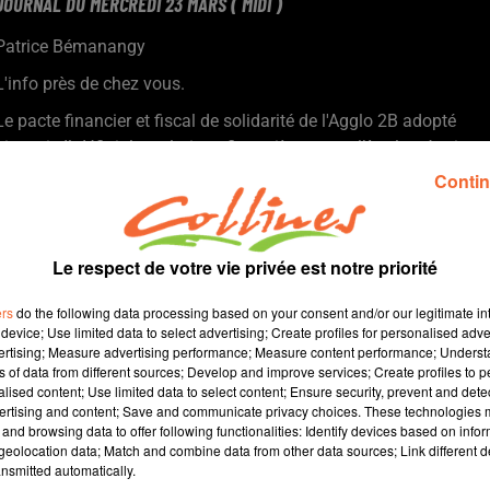
JOURNAL DU MERCREDI 23 MARS ( MIDI )
Patrice Bémanangy
L'info près de chez vous.
Le pacte financier et fiscal de solidarité de l'Agglo 2B adopté
hier soir. Il définit les relations financières entre l’Agglomération
du Bocage Bressuirais et ses communes membres lors de ce
Contin
mandat
Le marché de Bressuire va tester une ouverture le mercredi AP à
partir du 8 Avril en plus des mardis et samedis matin.
Le respect de votre vie privée est notre priorité
La SCIC Les Cinémas du Bocage rajoute une salle dans son
giron ... celle de La Chataigneraie.
ers
do the following data processing based on your consent and/or our legitimate int
Le premier festival du voyage à vélo le week-end prochain à
device; Use limited data to select advertising; Create profiles for personalised adver
vertising; Measure advertising performance; Measure content performance; Unders
Bressuire. 14 documentaires seront projetés au Fauteuil Rouge.
ns of data from different sources; Develop and improve services; Create profiles to 
Eurielle Charron et Emmanuelle Morandeau de Terves et Clazay
alised content; Use limited data to select content; Ensure security, prevent and detect
( photo ) seront au départ du Raid Amazones qui débute
ertising and content; Save and communicate privacy choices. These technologies
and browsing data to offer following functionalities: Identify devices based on infor
dimanche au Sri Lanka.
eolocation data; Match and combine data from other data sources; Link different de
nsmitted automatically.