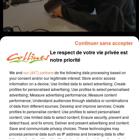
Continuer sans accepter
Le respect de votre vie privée est
notre priorité
info
We and
our (447) partners
do the following data processing based on
23 avril 2025 - 14 min 55 sec
your consent and/or our legitimate interest: Store and/or access
information on a device; Use limited data to select advertising; Create
JOURNAL DU MERCREDI 23 AVRIL (SOIR)
profiles for personalised advertising; Use profiles to select personalised
advertising; Measure advertising performance; Measure content
Fabien Gazeau
performance; Understand audiences through statistics or combinations
of data from different sources; Develop and improve services; Create
L'info près de chez vous
profiles to personalise content; Use profiles to select personalised
content; Use limited data to select content; Ensure security, prevent and
Présenté par Fabien Gazeau
detect fraud, and fix errors; Deliver and present advertising and content;
Save and communicate privacy choices. These technologies may
- La nuit dernière a été agitée à Thouars avec une série
process personal data such as IP address and browsing data to offer
d'incendies volontaires