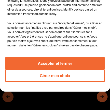
following functionalities: Identify devices based on information actively
- La déclaration d'impôts est ouverte avec quelques
requested; Use precise geolocation data; Match and combine data from
other data sources; Link different devices; Identify devices based on
nouveautés
information transmitted automatically.
- Emma Boissinot et Eloïse Boton invitent au voyage à
travers Hazlo Travel Planners (photo)
Vous pouvez accepter en cliquant sur "Accepter et fermer", ou affiner en
- Le film La Tournée sera présentée en avant-première
sélectionnant les finalités et/ou partenaires dans "Gérer mes choix".
Vous pouvez également refuser en cliquant sur "Continuer sans
demain au Fauteuil Rouge
accepter". Vos préférences ne s'appliqueront que pour ce site. Vous
- A Réaumur, la fête du chocolat devient la fête du
pouvez mettre à jour vos choix, ou retirer votre consentement à tout
chocolat et de la gastronomie
moment via le lien "Gérer les cookies" situé en bas de chaque page.
0:00
14 min 55 sec
Accepter et fermer
Gérer mes choix