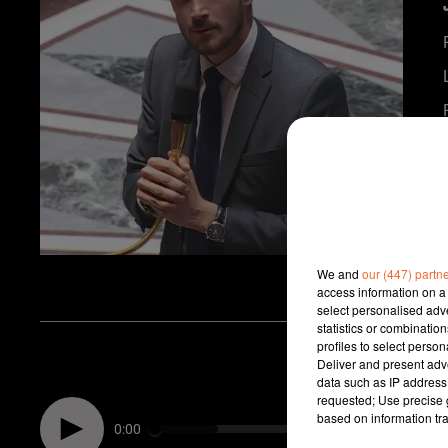
We and
our (447) partn
access information on a 
select personalised ad
statistics or combinatio
profiles to select person
Deliver and present adv
data such as IP address 
requested; Use precise g
based on information tra
0:00