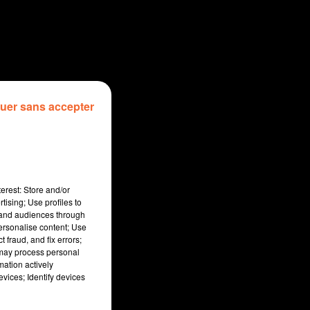
uer sans accepter
erest: Store and/or
tising; Use profiles to
tand audiences through
personalise content; Use
 fraud, and fix errors;
 may process personal
mation actively
vices; Identify devices
sec