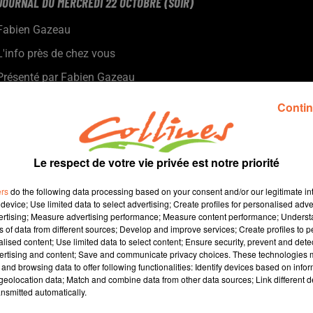
JOURNAL DU MERCREDI 22 OCTOBRE (SOIR)
Fabien Gazeau
L'info près de chez vous
Présenté par Fabien Gazeau
- Octobre Rose : Bastien Marchive a saisi la Ministre de la santé
Contin
sur les délais des mammographies avec une proposition
concrète.
- Le village séniors Sérénya à Thouars pourrait ouvrir en 2029
selon les promoteurs.
Le respect de votre vie privée est notre priorité
- La première édition de l’événement régional « Ici, nos savoir-
ers
do the following data processing based on your consent and/or our legitimate int
faire » est lancée.
device; Use limited data to select advertising; Create profiles for personalised adver
- Les puces motos ce dimanche à Bocapole, avec des milliers de
vertising; Measure advertising performance; Measure content performance; Unders
visiteurs attendus
ns of data from different sources; Develop and improve services; Create profiles to 
alised content; Use limited data to select content; Ensure security, prevent and detect
- Malgré le contexte géopolitique, il ne faut pas oublier l'enjeu
ertising and content; Save and communicate privacy choices. These technologies
sportif pour CB ce soir à la Meilleraie
and browsing data to offer following functionalities: Identify devices based on infor
eolocation data; Match and combine data from other data sources; Link different de
nsmitted automatically.
14 min 29 