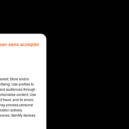
uer sans accepter
erest: Store and/or
tising; Use profiles to
tand audiences through
personalise content; Use
 fraud, and fix errors;
 may process personal
mation actively
vices; Identify devices
sec