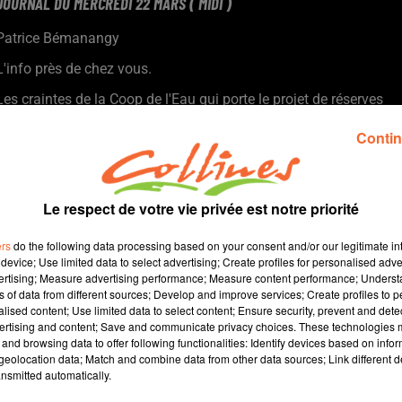
JOURNAL DU MERCREDI 22 MARS ( MIDI )
Patrice Bémanangy
L'info près de chez vous.
Les craintes de la Coop de l'Eau qui porte le projet de réserves
de substitution dans le sud de notre département à quelques
Contin
jours d'un nouveau grand rassemblement des anti-bassines.
Le mois de Mars est en général celui du vote des budgets pour
les collectivités. Ce fût le cas Lundi soir pour Mauléon et
Bressuire ... hier soir pour l'Agglo 2B.
Le respect de votre vie privée est notre priorité
La 73e édition de la foire-exposition de Bressuire sur le thème
ers
do the following data processing based on your consent and/or our legitimate int
de La Louisiane s'ouvre vendredi pour 4 jours de fête autour de
device; Use limited data to select advertising; Create profiles for personalised adver
sa partie commerciale et agricole ( photo ).
vertising; Measure advertising performance; Measure content performance; Unders
A Thouars, un spectacle musical pour les tout-petits et leurs
ns of data from different sources; Develop and improve services; Create profiles to 
alised content; Use limited data to select content; Ensure security, prevent and detect
parents sera donné ce vendredi soir la Compagnie Saint-
ertising and content; Save and communicate privacy choices. These technologies
Maixentaise Les Expl’Orateurs.
and browsing data to offer following functionalities: Identify devices based on infor
eolocation data; Match and combine data from other data sources; Link different de
nsmitted automatically.
16 min 3 