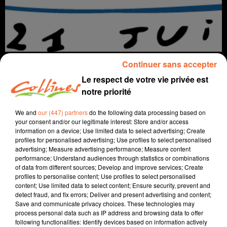
Continuer sans accepter
Le respect de votre vie privée est
notre priorité
Infos
We and
our (447) partners
do the following data processing based on
your consent and/or our legitimate interest: Store and/or access
22 juin 2022 - 13 min
information on a device; Use limited data to select advertising; Create
profiles for personalised advertising; Use profiles to select personalised
JOURNAL DU MERCREDI 22 JUIN ( MIDI )
advertising; Measure advertising performance; Measure content
performance; Understand audiences through statistics or combinations
Patrice Bémanangy
of data from different sources; Develop and improve services; Create
profiles to personalise content; Use profiles to select personalised
L'info près de chez vous.
content; Use limited data to select content; Ensure security, prevent and
detect fraud, and fix errors; Deliver and present advertising and content;
La foule des grands jours hier soir pour la Fête de la
Save and communicate privacy choices. These technologies may
Musique. Le public n'a pas bougé son plaisir.
process personal data such as IP address and browsing data to offer
following functionalities: Identify devices based on information actively
Les tarifs de la restauration scolaire vont légèrement