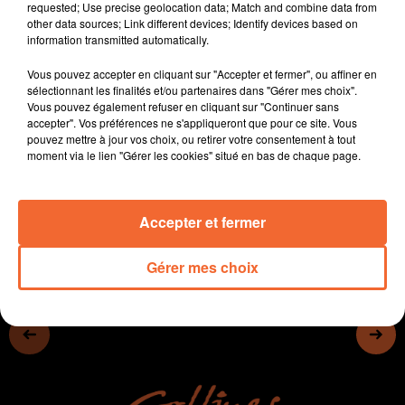
requested; Use precise geolocation data; Match and combine data from
augmenter à Bressuire.
other data sources; Link different devices; Identify devices based on
La fréquentation du cinéma thouarsais Le Kiosque en
information transmitted automatically.
stagnation après un exellent départ.
Vous pouvez accepter en cliquant sur "Accepter et fermer", ou affiner en
Après deux années blanches, le retour ce samedi de la
sélectionnant les finalités et/ou partenaires dans "Gérer mes choix".
Fête de l'Eté à Cirières.
Vous pouvez également refuser en cliquant sur "Continuer sans
Les Chamois ont retrouvé le chemin de l'entrainement
accepter". Vos préférences ne s'appliqueront que pour ce site. Vous
pouvez mettre à jour vos choix, ou retirer votre consentement à tout
hier sous la houlette de Sébastien Desabre.
moment via le lien "Gérer les cookies" situé en bas de chaque page.
0:00
13 min
Accepter et fermer
Gérer mes choix