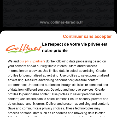
Continuer sans accepter
Le respect de votre vie privée est
notre priorité
info
We and
our (447) partners
do the following data processing based on
22 janvier 2025 - 13 min 31 sec
your consent and/or our legitimate interest: Store and/or access
information on a device; Use limited data to select advertising; Create
JOURNAL DU MERCREDI 22 JANVIER (MIDI)
profiles for personalised advertising; Use profiles to select personalised
advertising; Measure advertising performance; Measure content
Fabien Gazeau
performance; Understand audiences through statistics or combinations
of data from different sources; Develop and improve services; Create
L'info près de chez vous
profiles to personalise content; Use profiles to select personalised
content; Use limited data to select content; Ensure security, prevent and
Présenté par Fabien Gazeau
detect fraud, and fix errors; Deliver and present advertising and content;
Save and communicate privacy choices. These technologies may
- Le club Agora de Thouars vient en aide aux femmes
process personal data such as IP address and browsing data to offer
victimes de violences conjugales.