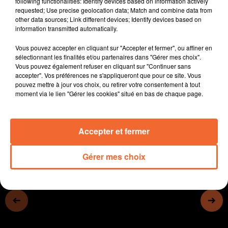
following functionalities: Identify devices based on information actively
- L'Hôpital Nord Deux-Sèvres noue volontiers des
requested; Use precise geolocation data; Match and combine data from
other data sources; Link different devices; Identify devices based on
partenariats avec des associations complémentaires.
information transmitted automatically.
- L'agglo2B et la Ville de Bressuire durcissent la lutte
contre les incivilités.
Vous pouvez accepter en cliquant sur "Accepter et fermer", ou affiner en
- Le Rotary, Wesco et Super U Cerizay se montrent
sélectionnant les finalités et/ou partenaires dans "Gérer mes choix".
Vous pouvez également refuser en cliquant sur "Continuer sans
solidaires envers les sinistrés de Valence.
accepter". Vos préférences ne s'appliqueront que pour ce site. Vous
- L'ENSOA de St Maixent organise une corrida pédestre
pouvez mettre à jour vos choix, ou retirer votre consentement à tout
le 31 janvier...
moment via le lien "Gérer les cookies" situé en bas de chaque page.
0:00
13 min 31 sec
Accepter et fermer
Gérer mes choix