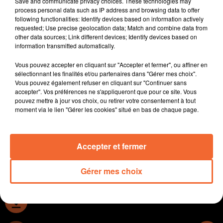
Save and communicate privacy choices. These technologies may
avec l'espoir d'être entendu.
process personal data such as IP address and browsing data to offer
following functionalities: Identify devices based on information actively
- Le harcèlement scolaire, c'est le cheval de bataille de
requested; Use precise geolocation data; Match and combine data from
Jérémy Bellet, en tournage dimanche dernier à
other data sources; Link different devices; Identify devices based on
Bressuire (photo)
information transmitted automatically.
- Les festivals Terre de danses et Eclats de voix ne font
Vous pouvez accepter en cliquant sur "Accepter et fermer", ou affiner en
plus qu'un du 30 septembre au 30 octobre sur le
sélectionnant les finalités et/ou partenaires dans "Gérer mes choix".
Bocage bressuirais.
Vous pouvez également refuser en cliquant sur "Continuer sans
- Une parade organisée samedi à Niort pour réclamer
accepter". Vos préférences ne s'appliqueront que pour ce site. Vous
pouvez mettre à jour vos choix, ou retirer votre consentement à tout
plus de sécurité pour les vélos et les piétons.
moment via le lien "Gérer les cookies" situé en bas de chaque page.
- En sports, match au sommet ce soir pour les
surprenantes handballeuses celloises...
Accepter et fermer
0:00
14 min 43 sec
Gérer mes choix