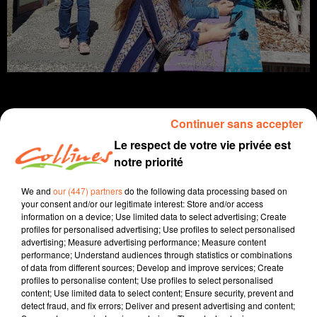
Continuer sans accepter
Le respect de votre vie privée est
info
notre priorité
21 septembre 2022 - 14 min 43 sec
We and
our (447) partners
do the following data processing based on
JOURNAL DU MERCREDI 21 SEPTEMBRE (SOIR)
your consent and/or our legitimate interest: Store and/or access
information on a device; Use limited data to select advertising; Create
Fabien Gazeau
profiles for personalised advertising; Use profiles to select personalised
advertising; Measure advertising performance; Measure content
L'info près de chez vous
performance; Understand audiences through statistics or combinations
of data from different sources; Develop and improve services; Create
Présenté par Fabien Gazeau
profiles to personalise content; Use profiles to select personalised
content; Use limited data to select content; Ensure security, prevent and
- Des agents d'un EHPAD de Mauzé-sur-le-Mignon ont
detect fraud, and fix errors; Deliver and present advertising and content;
écrit au Chef de l'Etat, un brin désabusé mais aussi