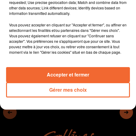
requested; Use precise geolocation data; Match and combine data from
- Center Parcs recrute dans le Nord Deux-Sèvres.
other data sources; Link different devices; Identify devices based on
- Des aménagements cyclables entre Mauléon et la
information transmitted automatically.
Vendée.
Vous pouvez accepter en cliquant sur "Accepter et fermer", ou affiner en
- Handball : l'affiche au sommet inattendu ce soir entre
sélectionnant les finalités et/ou partenaires dans "Gérer mes choix".
Celles-sur-Belle et Metz.
Vous pouvez également refuser en cliquant sur "Continuer sans
- Neal Sako (photo) et son 2m13 dans la raquette
accepter". Vos préférences ne s'appliqueront que pour ce site. Vous
pouvez mettre à jour vos choix, ou retirer votre consentement à tout
choletaise...
moment via le lien "Gérer les cookies" situé en bas de chaque page.
0:00
13 min 18 sec
Accepter et fermer
Gérer mes choix