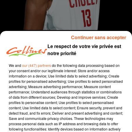
Continuer sans accepter
Le respect de votre vie privée est
notre priorité
info
We and
our (447) partners
do the following data processing based on
your consent and/or our legitimate interest: Store and/or access
21 septembre 2022 - 13 min 18 sec
information on a device; Use limited data to select advertising; Create
profiles for personalised advertising; Use profiles to select personalised
JOURNAL DU MERCREDI 21 SEPTEMBRE (MIDI)
advertising; Measure advertising performance; Measure content
performance; Understand audiences through statistics or combinations
Fabien Gazeau
of data from different sources; Develop and improve services; Create
profiles to personalise content; Use profiles to select personalised
L'info près de chez vous
content; Use limited data to select content; Ensure security, prevent and
detect fraud, and fix errors; Deliver and present advertising and content;
Présenté par Fabien Gazeau
Save and communicate privacy choices. These technologies may
- Les maires des petites communes rurales en ont
process personal data such as IP address and browsing data to offer
following functionalities: Identify devices based on information actively
assez des éoliennes.