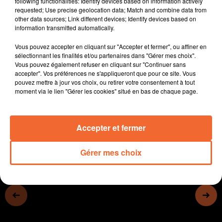
following functionalities: Identify devices based on information actively
Dépots sauvages de déchets et nouveau système
requested; Use precise geolocation data; Match and combine data from
other data sources; Link different devices; Identify devices based on
d'horadateurs ... points abordés en début de semaine
information transmitted automatically.
par les élus en conseil municipal de Bressuire.
Une nouvelle révision du PLUI est en préparation sur
Vous pouvez accepter en cliquant sur "Accepter et fermer", ou affiner en
l'agglo du Bocage bressuirais autour du tourisme avec
sélectionnant les finalités et/ou partenaires dans "Gérer mes choix".
Vous pouvez également refuser en cliquant sur "Continuer sans
une offre qui va se densifierLe golf de Bressuire
accepter". Vos préférences ne s'appliqueront que pour ce site. Vous
prépare deux évéments : un open Pitch and Putt ce
pouvez mettre à jour vos choix, ou retirer votre consentement à tout
week-end et le Grand Prix le week-end suivant.
moment via le lien "Gérer les cookies" situé en bas de chaque page.
0:00
11 min 14 sec
Accepter et fermer
Gérer mes choix