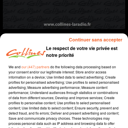
Continuer sans accepter
Le respect de votre vie privée est
notre priorité
Infos
We and
our (447) partners
do the following data processing based on
21 mai 2025 - 11 min 14 sec
your consent and/or our legitimate interest: Store and/or access
information on a device; Use limited data to select advertising; Create
JOURNAL DU MERCREDI 21 MAI ( MIDI )
profiles for personalised advertising; Use profiles to select personalised
advertising; Measure advertising performance; Measure content
Patrice Bémanangy
performance; Understand audiences through statistics or combinations
of data from different sources; Develop and improve services; Create
L'info près de chez vous
profiles to personalise content; Use profiles to select personalised
content; Use limited data to select content; Ensure security, prevent and
Le Collectif des structures d'insertion du bocage
detect fraud, and fix errors; Deliver and present advertising and content;
Save and communicate privacy choices. These technologies may
bressuirais ont réuni leurs partenaires hier Bressuire
process personal data such as IP address and browsing data to offer
afin de faciliter l'orientation des publics dans le besoin.