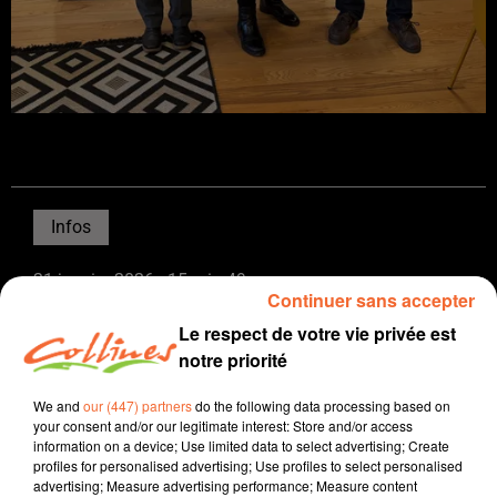
Infos
21 janvier 2026 - 15 min 49 sec
Continuer sans accepter
JOURNAL DU MERCREDI 21 JANVIER ( MIDI )
Le respect de votre vie privée est
notre priorité
Patrice Bémanangy
L'info près de chez vous
We and
our (447) partners
do the following data processing based on
your consent and/or our legitimate interest: Store and/or access
Les milieux économiques notamment les entreprises
information on a device; Use limited data to select advertising; Create
artisales souffrent du manque de visibilité en raison du
profiles for personalised advertising; Use profiles to select personalised
advertising; Measure advertising performance; Measure content
contexte politique et n'ont plus aujourd'hui de marge de