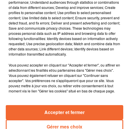
performance; Understand audiences through statistics or combinations
manoeuvre selon la CMA Nouvelle Aquitaine.
of data from different sources; Develop and improve services; Create
Crise des vocations : pas de liste complète par exemple
profiles to personalise content; Use profiles to select personalised
content; Use limited data to select content; Ensure security, prevent and
à Trayes la plus petites commune de l'Agglo 2B.
detect fraud, and fix errors; Deliver and present advertising and content;
Quelles conséquences dans l'organisation de la future
Save and communicate privacy choices. These technologies may
de la collectivité si aucun maire n'est élu ?
process personal data such as IP address and browsing data to offer
following functionalities: Identify devices based on information actively
Après 4 années d’études, l’unité de méthanisation
requested; Use precise geolocation data; Match and combine data from
lancée par une trentaine d’agriculteurs locaux à
other data sources; Link different devices; Identify devices based on
Thouars tourne à plein régime depuis 2 mois
information transmitted automatically.
maintenant.
Vous pouvez accepter en cliquant sur "Accepter et fermer", ou affiner en
Les bibliothèques et les musées de l’Agglomération du
sélectionnant les finalités et/ou partenaires dans "Gérer mes choix".
Bocage Bressuirais s'associent pour une nuit de la
Vous pouvez également refuser en cliquant sur "Continuer sans
lecture et des musées samedi prochain … cette année
accepter". Vos préférences ne s'appliqueront que pour ce site. Vous
pouvez mettre à jour vos choix, ou retirer votre consentement à tout
un seul site a été retenu : l’Abbaye de Mauléon ( photo
moment via le lien "Gérer les cookies" situé en bas de chaque page.
).
Comment l’esclavage a organisé la société en
Guadeloupe et en Martinique ? Le documentaire "
Accepter et fermer
Doubout ! Libre et debout " d’Harry Eliézer " tente d'y
apporter des réponses. Il sera projeté ce vendredi au
Gérer mes choix