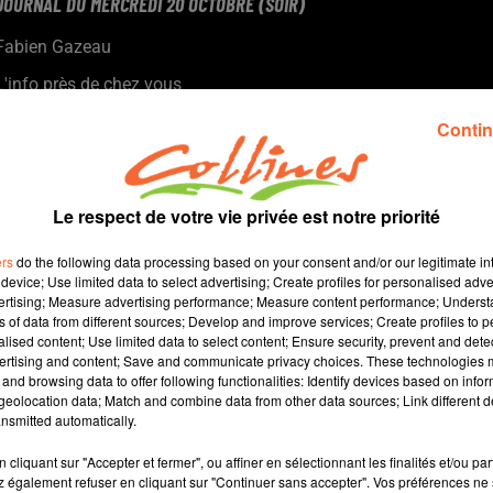
JOURNAL DU MERCREDI 20 OCTOBRE (SOIR)
Fabien Gazeau
L'info près de chez vous
Présenté par Fabien Gazeau
Contin
- L’ouverture de l’usine Heuliez Carrosserie va prendre du retard.
- CMA : La liste portée par le coiffeur niortais Sébastien Kugler a
renversé l'équipe sortante de Nathalie Gauthier
Le respect de votre vie privée est notre priorité
- La maison de santé de Nueil les Aubiers va s’agrandir.
- A Bressuire, la friche de l'ancien collège Supervielle devient le
ers
do the following data processing based on your consent and/or our legitimate int
quartier des 4 saisons
device; Use limited data to select advertising; Create profiles for personalised adver
vertising; Measure advertising performance; Measure content performance; Unders
- Enfin, un festival dédié à la culture japonaise ce WE à
ns of data from different sources; Develop and improve services; Create profiles to 
Bressuire (photo)
alised content; Use limited data to select content; Ensure security, prevent and detect
ertising and content; Save and communicate privacy choices. These technologies
and browsing data to offer following functionalities: Identify devices based on infor
15 min 17 
eolocation data; Match and combine data from other data sources; Link different de
nsmitted automatically.
cliquant sur "Accepter et fermer", ou affiner en sélectionnant les finalités et/ou pa
 également refuser en cliquant sur "Continuer sans accepter". Vos préférences ne 