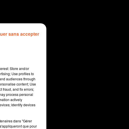
uer sans accepter
erest: Store and/or
tising; Use profiles to
tand audiences through
personalise content; Use
 fraud, and fix errors;
 may process personal
mation actively
sec
vices; Identify devices
rtenaires dans "Gérer
s'appliqueront que pour