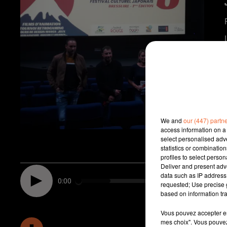
We and
our (447) partn
access information on a 
select personalised ad
statistics or combinatio
profiles to select person
Deliver and present adv
data such as IP address 
0:00
requested; Use precise g
based on information tra
Vous pouvez accepter en 
mes choix". Vous pouvez