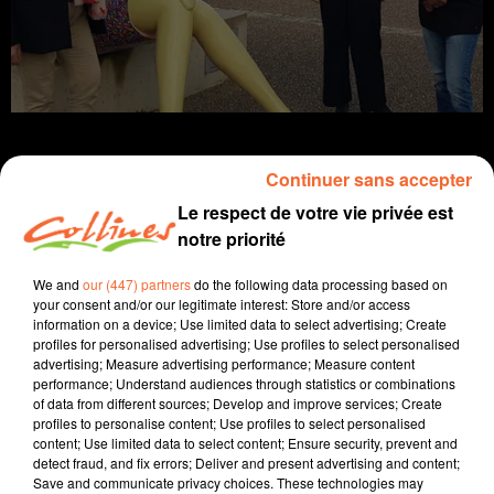
Continuer sans accepter
Le respect de votre vie privée est
Infos
notre priorité
20 novembre 2024 - 13 min 15 sec
We and
our (447) partners
do the following data processing based on
your consent and/or our legitimate interest: Store and/or access
JOURNAL DU MERCREDI 20 NOVEMBRE ( MIDI )
information on a device; Use limited data to select advertising; Create
profiles for personalised advertising; Use profiles to select personalised
Patrice Bémanangy
advertising; Measure advertising performance; Measure content
performance; Understand audiences through statistics or combinations
L'info près de chez vous
of data from different sources; Develop and improve services; Create
profiles to personalise content; Use profiles to select personalised
Lundi prochain journée internationale de lutte contre
content; Use limited data to select content; Ensure security, prevent and
les violences faites aux femmes. En deux-sèvres, le
detect fraud, and fix errors; Deliver and present advertising and content;
Save and communicate privacy choices. These technologies may
réseau Stop Violences 79 accompagne les victimes (