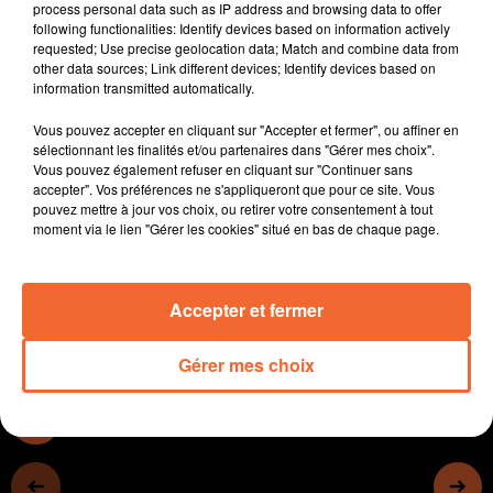
process personal data such as IP address and browsing data to offer
photo ).
following functionalities: Identify devices based on information actively
L’union locale CGT du Thouarsais est combative mais
requested; Use precise geolocation data; Match and combine data from
other data sources; Link different devices; Identify devices based on
peine à mobiliser davantage alors que les raisons de
information transmitted automatically.
se fédérer ne manquent pas selon le syndicat.
La Banque Alimentaire compte sur la générosité de
Vous pouvez accepter en cliquant sur "Accepter et fermer", ou affiner en
chacun lors de sa traditionnelle collecte cette fin de
sélectionnant les finalités et/ou partenaires dans "Gérer mes choix".
Vous pouvez également refuser en cliquant sur "Continuer sans
semaine et week-end.
accepter". Vos préférences ne s'appliqueront que pour ce site. Vous
Une grande collecte solidaire de jouets inutilisés est
pouvez mettre à jour vos choix, ou retirer votre consentement à tout
lancée dans les Deux-Sèvres jusqu'au 7 décembre. Elle
moment via le lien "Gérer les cookies" situé en bas de chaque page.
est concentrée sur la gatine.
Accepter et fermer
0:00
13 min 15 sec
Gérer mes choix