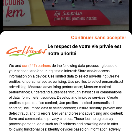
Continuer sans accepter
Le respect de votre vie privée est
notre priorité
info
We and
our (447) partners
do the following data processing based on
your consent and/or our legitimate interest: Store and/or access
20 décembre 2023 - 13 min 57 sec
information on a device; Use limited data to select advertising; Create
profiles for personalised advertising; Use profiles to select personalised
JOURNAL DU MERCREDI 20 DÉCEMBRE (MIDI)
advertising; Measure advertising performance; Measure content
performance; Understand audiences through statistics or combinations
Fabien Gazeau
of data from different sources; Develop and improve services; Create
profiles to personalise content; Use profiles to select personalised
L'info près de chez vous
content; Use limited data to select content; Ensure security, prevent and
detect fraud, and fix errors; Deliver and present advertising and content;
Présenté par Fabien Gazeau
Save and communicate privacy choices. These technologies may
- Le programme coeur de Ville va connaitre une
process personal data such as IP address and browsing data to offer
following functionalities: Identify devices based on information actively
deuxième phase à Bressuire