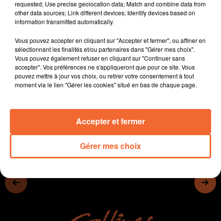
requested; Use precise geolocation data; Match and combine data from
- A Moncoutant sur Sèvre, le conseil se détermine sur
other data sources; Link different devices; Identify devices based on
les zones d'accélération des énergies renouvelables !
information transmitted automatically.
- Les 33 communes de l'Agglo2B ont voté pour ces
Vous pouvez accepter en cliquant sur "Accepter et fermer", ou affiner en
zones, qui seront intégrés au PLUI
sélectionnant les finalités et/ou partenaires dans "Gérer mes choix".
- Le conseil municipal de Cerizay a voté son budget
Vous pouvez également refuser en cliquant sur "Continuer sans
- En sports, défaite encourageante pour Cholet basket,
accepter". Vos préférences ne s'appliqueront que pour ce site. Vous
pouvez mettre à jour vos choix, ou retirer votre consentement à tout
alors que la Corrida de Courlay se prépare...
moment via le lien "Gérer les cookies" situé en bas de chaque page.
0:00
13 min 57 sec
Accepter et fermer
Gérer mes choix