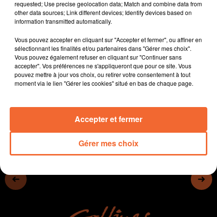
requested; Use precise geolocation data; Match and combine data from
- Les Portes Ouvertes de la Maison des Arts de
other data sources; Link different devices; Identify devices based on
Bressuire la semaine prochaine
information transmitted automatically.
- Thouars vient d'intégrer le guide " " Des 100 plus
Vous pouvez accepter en cliquant sur "Accepter et fermer", ou affiner en
beaux détours de France ".
sélectionnant les finalités et/ou partenaires dans "Gérer mes choix".
- En sports, en handball, la Nationale 1 de Moncoutant
Vous pouvez également refuser en cliquant sur "Continuer sans
sera coachée la saison prochaine par Philipp
accepter". Vos préférences ne s'appliqueront que pour ce site. Vous
pouvez mettre à jour vos choix, ou retirer votre consentement à tout
Bangelmann (photo à gauche)
moment via le lien "Gérer les cookies" situé en bas de chaque page.
0:00
13 min 45 sec
Accepter et fermer
Gérer mes choix