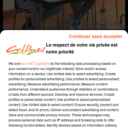
Continuer sans accepter
Le respect de votre vie privée est
notre priorité
info
We and
our (447) partners
do the following data processing based on
your consent and/or our legitimate interest: Store and/or access
1er juin 2022 - 13 min 45 sec
information on a device; Use limited data to select advertising; Create
profiles for personalised advertising; Use profiles to select personalised
JOURNAL DU MERCREDI 1ER JUIN (SOIR)
advertising; Measure advertising performance; Measure content
performance; Understand audiences through statistics or combinations
Fabien Gazeau
of data from different sources; Develop and improve services; Create
profiles to personalise content; Use profiles to select personalised
L'info près de chez vous
content; Use limited data to select content; Ensure security, prevent and
detect fraud, and fix errors; Deliver and present advertising and content;
Présenté par Fabien Gazeau
Save and communicate privacy choices. These technologies may
- Les RDV pour l'emploi et la formation se multiplient.
process personal data such as IP address and browsing data to offer
following functionalities: Identify devices based on information actively
Pas moins de 3 demain, à Cholet et à Niort