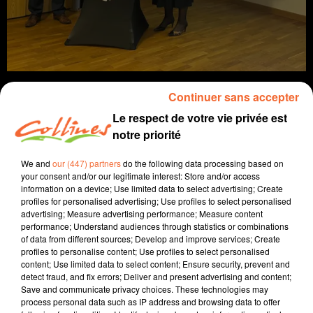
Continuer sans accepter
Le respect de votre vie privée est
notre priorité
info
We and
our (447) partners
do the following data processing based on
19 mars 2025 - 14 min 40 sec
your consent and/or our legitimate interest: Store and/or access
information on a device; Use limited data to select advertising; Create
JOURNAL DU MERCREDI 19 MARS (MIDI)
profiles for personalised advertising; Use profiles to select personalised
advertising; Measure advertising performance; Measure content
Boris Blais
performance; Understand audiences through statistics or combinations
of data from different sources; Develop and improve services; Create
L'info près de chez vous
profiles to personalise content; Use profiles to select personalised
content; Use limited data to select content; Ensure security, prevent and
Présenté par Boris Blais
detect fraud, and fix errors; Deliver and present advertising and content;
Save and communicate privacy choices. These technologies may
- L'agglo2B a voté son budget hier soir, axé sur la
process personal data such as IP address and browsing data to offer
maîtrise des dépenses de fonctionnement et la