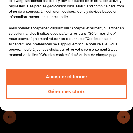
following functionalities: Identify devices based on information actively
poursuite des investissements.
requested; Use precise geolocation data; Match and combine data from
other data sources; Link different devices; Identify devices based on
- Inauguration animée pour la nouvelle Maison
information transmitted automatically.
Départementale des Solidarités du Bressuirais
- Un suspect dans l'affaire Leslie/Kevin a été libéré
Vous pouvez accepter en cliquant sur "Accepter et fermer", ou affiner en
pour une erreur de procédure. La famille crie au
sélectionnant les finalités et/ou partenaires dans "Gérer mes choix".
Vous pouvez également refuser en cliquant sur "Continuer sans
scandale.
accepter". Vos préférences ne s'appliqueront que pour ce site. Vous
- La campagne de recrutement de policiers-adjoints se
pouvez mettre à jour vos choix, ou retirer votre consentement à tout
poursuit dans les Deux-Sèvres...
moment via le lien "Gérer les cookies" situé en bas de chaque page.
0:00
14 min 40 sec
Accepter et fermer
Gérer mes choix