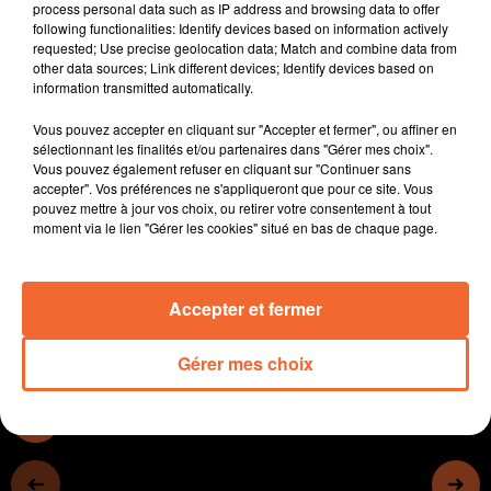
process personal data such as IP address and browsing data to offer
( photo ).
following functionalities: Identify devices based on information actively
Depuis le mois de mai dernier, plusieurs dispositifs de
requested; Use precise geolocation data; Match and combine data from
other data sources; Link different devices; Identify devices based on
prévention et de vaccination du CHNDS sont regroupés
information transmitted automatically.
dans un même lieu, dans un batiment neuf à Bressuire.
La disparition de Jacques Augendre spécialiste du
Vous pouvez accepter en cliquant sur "Accepter et fermer", ou affiner en
Tour de France ce mercredi et bressuirais d'adoption.
sélectionnant les finalités et/ou partenaires dans "Gérer mes choix".
Vous pouvez également refuser en cliquant sur "Continuer sans
Le vélodrome de la ville porte d'ailleurs son nom.
accepter". Vos préférences ne s'appliqueront que pour ce site. Vous
Le Réseau Lecture du Thouarsais propose une série
pouvez mettre à jour vos choix, ou retirer votre consentement à tout
d’animations pour petits et grands pendant les
moment via le lien "Gérer les cookies" situé en bas de chaque page.
vacances de février.
Accepter et fermer
0:00
14 min 58 sec
Gérer mes choix