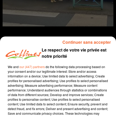
Continuer sans accepter
Le respect de votre vie privée est
Infos
notre priorité
19 février 2025 - 14 min 58 sec
We and
our (447) partners
do the following data processing based on
your consent and/or our legitimate interest: Store and/or access
JOURNAL DU MERCREDI 19 FEVRIER ( SOIR )
information on a device; Use limited data to select advertising; Create
profiles for personalised advertising; Use profiles to select personalised
Patrice Bémanangy
advertising; Measure advertising performance; Measure content
performance; Understand audiences through statistics or combinations
L'info près de chez vous
of data from different sources; Develop and improve services; Create
profiles to personalise content; Use profiles to select personalised
Les parents d'élèves de l'école publique de Clazay
content; Use limited data to select content; Ensure security, prevent and
mobilisés ce mercredi midi pour dénoncer le projet de
detect fraud, and fix errors; Deliver and present advertising and content;
Save and communicate privacy choices. These technologies may
fermeture d'une des trois classes à la rentrée prochaine