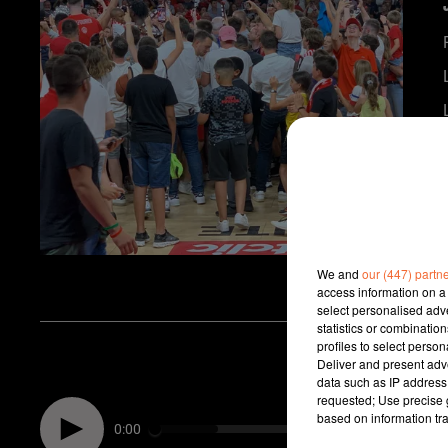
We and
our (447) partn
access information on a 
select personalised ad
statistics or combinatio
profiles to select person
Deliver and present adv
data such as IP address 
requested; Use precise g
based on information tra
0:00