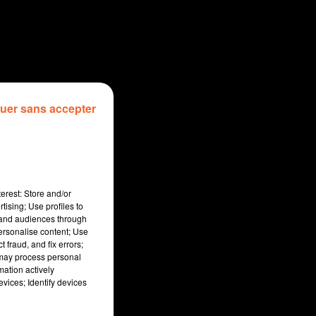
uer sans accepter
erest: Store and/or
tising; Use profiles to
tand audiences through
personalise content; Use
 fraud, and fix errors;
 may process personal
mation actively
vices; Identify devices
sec