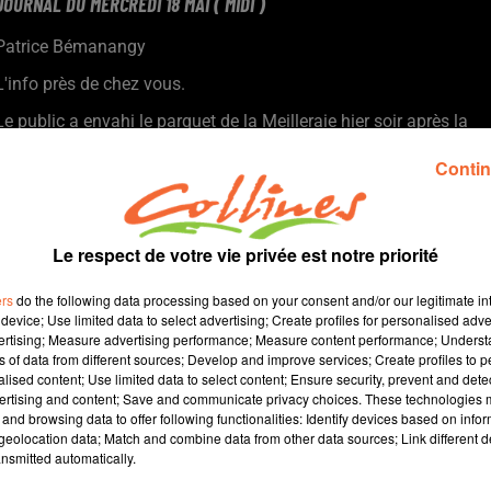
JOURNAL DU MERCREDI 18 MAI ( MIDI )
Patrice Bémanangy
L'info près de chez vous.
Le public a envahi le parquet de la Meilleraie hier soir après la
qualification de Cholet Basket pour les play-off ( photo ).
Contin
Les difficultés s'accumulent comme un peu partout en France
au Centre Hospitalier Nord Deux-Sèvres.
Le manque de civisme sur l'apport volontaire des déchets a de
nouveau été décrié lors du récent Conseil Municipal de
Le respect de votre vie privée est notre priorité
Bressuire.
ers
do the following data processing based on your consent and/or our legitimate int
Un job dating " recrutement pas alternance " cet AP à la Cité de
device; Use limited data to select advertising; Create profiles for personalised adver
la Jeunesse et des Métiers de Bressuire.
vertising; Measure advertising performance; Measure content performance; Unders
La Maison de l’Emploi et de la Formation du Thouarsais
ns of data from different sources; Develop and improve services; Create profiles to 
alised content; Use limited data to select content; Ensure security, prevent and detect
renouvelle son forum des métiers du bâtiment vendredi après
ertising and content; Save and communicate privacy choices. These technologies
midi.
and browsing data to offer following functionalities: Identify devices based on infor
eolocation data; Match and combine data from other data sources; Link different de
nsmitted automatically.
15 min 9 