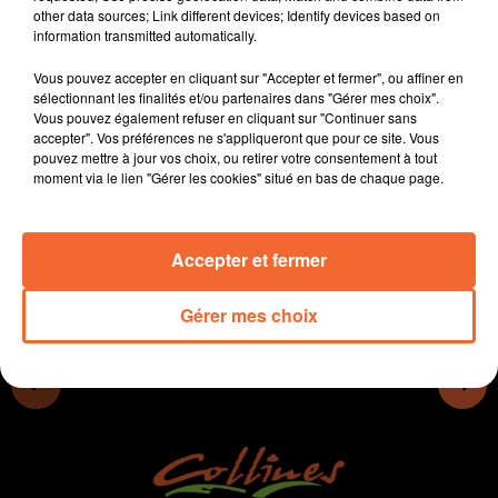
other data sources; Link different devices; Identify devices based on
Bernard Paineau met fin une bonne fois pour toute à la
information transmitted automatically.
rumeur de l’implantation d’une maison de santé dans
les locaux de l’ancien centre hospitalier de Thouars.
Vous pouvez accepter en cliquant sur "Accepter et fermer", ou affiner en
L'hébergement d'urgence de Mauléon a fait l'objet d'un
sélectionnant les finalités et/ou partenaires dans "Gérer mes choix".
Vous pouvez également refuser en cliquant sur "Continuer sans
rajeunissement. En 2020, 71 personnes y ont été
accepter". Vos préférences ne s'appliqueront que pour ce site. Vous
accueillies.
pouvez mettre à jour vos choix, ou retirer votre consentement à tout
moment via le lien "Gérer les cookies" situé en bas de chaque page.
0:00
0:00
Accepter et fermer
Gérer mes choix