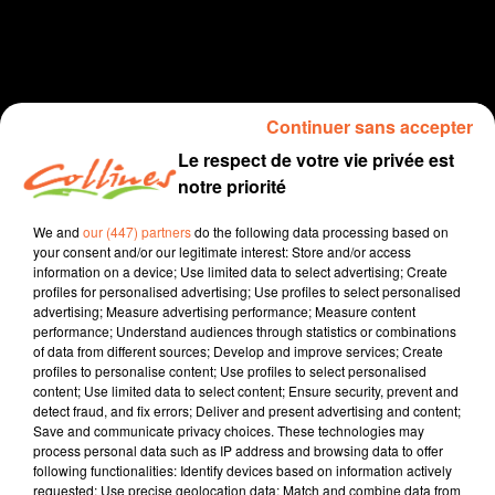
Continuer sans accepter
Le respect de votre vie privée est
notre priorité
Info Deux Sèvres
We and
our (447) partners
do the following data processing based on
your consent and/or our legitimate interest: Store and/or access
information on a device; Use limited data to select advertising; Create
17 février 2021
profiles for personalised advertising; Use profiles to select personalised
advertising; Measure advertising performance; Measure content
JOURNAL DU MERCREDI 17 FEVRIER ( SOIR )
performance; Understand audiences through statistics or combinations
of data from different sources; Develop and improve services; Create
Collines la Radio
profiles to personalise content; Use profiles to select personalised
content; Use limited data to select content; Ensure security, prevent and
Info Deux Sèvres
detect fraud, and fix errors; Deliver and present advertising and content;
Save and communicate privacy choices. These technologies may
L'entreprise bressuiraise Kalen Kombucha, qui fabrique
process personal data such as IP address and browsing data to offer
du thé pétillant, a reçu le prix de l'innovation de l'Agglo
following functionalities: Identify devices based on information actively
2B.
requested; Use precise geolocation data; Match and combine data from