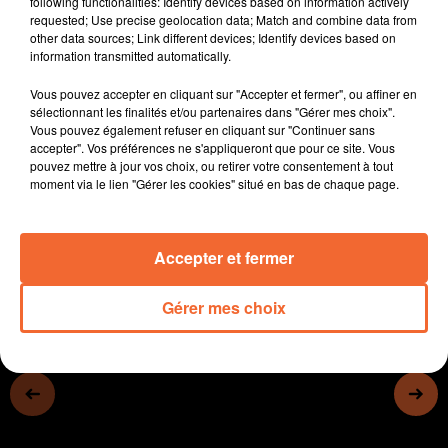
following functionalities: Identify devices based on information actively
mystérieux héritage » qui devrait rassembler plus de 2
requested; Use precise geolocation data; Match and combine data from
other data sources; Link different devices; Identify devices based on
000 spectateurs à partir de demain soir.
information transmitted automatically.
L’histoire au centre des animations au château de St
Mesmin
Vous pouvez accepter en cliquant sur "Accepter et fermer", ou affiner en
Les championnats d’Europe d’athlétisme à Munich :
sélectionnant les finalités et/ou partenaires dans "Gérer mes choix".
Vous pouvez également refuser en cliquant sur "Continuer sans
grosse déception pour Hugo Hay sur 5.000 m.
accepter". Vos préférences ne s'appliqueront que pour ce site. Vous
Superbe fierté pour Sébastien Michaud ( photo )
pouvez mettre à jour vos choix, ou retirer votre consentement à tout
qualifié pour la finale en saut en hauteur.
moment via le lien "Gérer les cookies" situé en bas de chaque page.
0:00
10 min 19 sec
Accepter et fermer
Gérer mes choix