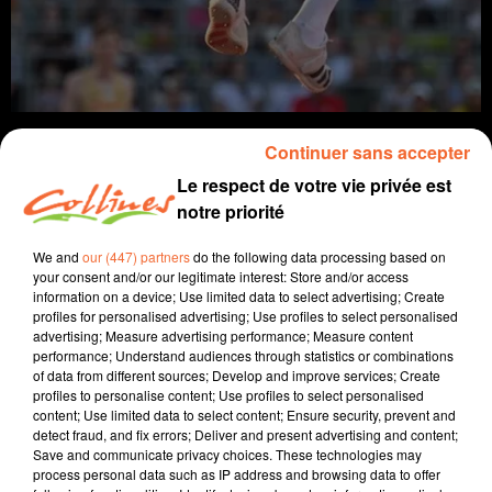
Continuer sans accepter
Le respect de votre vie privée est
notre priorité
Infos
We and
our (447) partners
do the following data processing based on
17 août 2022 - 10 min 19 sec
your consent and/or our legitimate interest: Store and/or access
information on a device; Use limited data to select advertising; Create
JOURNAL DU MERCREDI 17 AOÛT
profiles for personalised advertising; Use profiles to select personalised
advertising; Measure advertising performance; Measure content
Boris Blais
performance; Understand audiences through statistics or combinations
of data from different sources; Develop and improve services; Create
L'info près de chez vous.
profiles to personalise content; Use profiles to select personalised
content; Use limited data to select content; Ensure security, prevent and
Quelques dégâts dans le thouarsais hier soir à St
detect fraud, and fix errors; Deliver and present advertising and content;
Save and communicate privacy choices. These technologies may
Généroux après un violent orage.
process personal data such as IP address and browsing data to offer
Dernières répétitions à Cerizay pour le spectacle « un