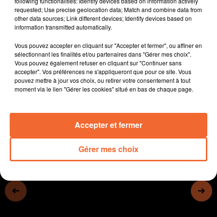
following functionalities: Identify devices based on information actively
vendredi.
requested; Use precise geolocation data; Match and combine data from
other data sources; Link different devices; Identify devices based on
- La société Thouarsaise Rivadis sur le salon
information transmitted automatically.
international Cosmetic 360 au Carrousel du Louvre à
Paris
Vous pouvez accepter en cliquant sur "Accepter et fermer", ou affiner en
- La Fondation pour une agriculture durable vient de
sélectionnant les finalités et/ou partenaires dans "Gérer mes choix".
Vous pouvez également refuser en cliquant sur "Continuer sans
distinguer l'exploitation de Christophe Godet à la Petite
accepter". Vos préférences ne s'appliqueront que pour ce site. Vous
Boissière.
pouvez mettre à jour vos choix, ou retirer votre consentement à tout
- La CJM part en live ce vendredi à Bressuire...
moment via le lien "Gérer les cookies" situé en bas de chaque page.
0:00
13 min 45 sec
Accepter et fermer
Gérer mes choix