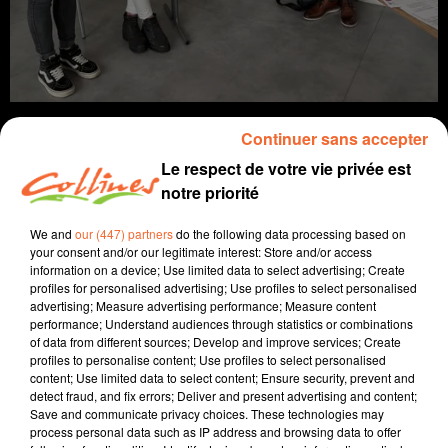
Continuer sans accepter
Le respect de votre vie privée est
notre priorité
info
We and
our (447) partners
do the following data processing based on
16 octobre 2024 - 13 min 45 sec
your consent and/or our legitimate interest: Store and/or access
information on a device; Use limited data to select advertising; Create
JOURNAL DU MERCREDI 16 OCTOBRE (MIDI)
profiles for personalised advertising; Use profiles to select personalised
advertising; Measure advertising performance; Measure content
Fabien Gazeau
performance; Understand audiences through statistics or combinations
of data from different sources; Develop and improve services; Create
L'info près de chez vous
profiles to personalise content; Use profiles to select personalised
content; Use limited data to select content; Ensure security, prevent and
Présenté par Fabien Gazeau
detect fraud, and fix errors; Deliver and present advertising and content;
Save and communicate privacy choices. These technologies may
- La Passerelle de Mauléon acceuillera le 1er forum sur
process personal data such as IP address and browsing data to offer
le handicap de la petite enfance à l'âge adulte ce