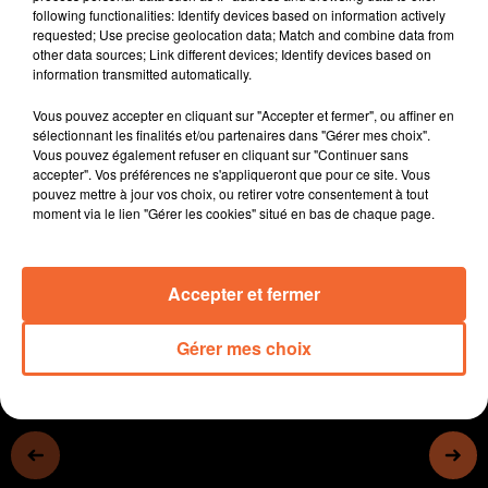
following functionalities: Identify devices based on information actively
" Quel toit pour demain ? " thème d'un forum le 04 Avril
requested; Use precise geolocation data; Match and combine data from
organisé par la commission " Bien Vieillir " du CSC du
other data sources; Link different devices; Identify devices based on
Pays Mauléonais.
information transmitted automatically.
Une soirée débat demain au Fauteuil Rouge de
Vous pouvez accepter en cliquant sur "Accepter et fermer", ou affiner en
Bressuire après la projection du film " Goliath ".
sélectionnant les finalités et/ou partenaires dans "Gérer mes choix".
Un avant goût de carnaval ce matin dans les rues du
Vous pouvez également refuser en cliquant sur "Continuer sans
centre ville de Bressuire avec les enfants de l'école
accepter". Vos préférences ne s'appliqueront que pour ce site. Vous
pouvez mettre à jour vos choix, ou retirer votre consentement à tout
Saint-Cyprien ( photo )
moment via le lien "Gérer les cookies" situé en bas de chaque page.
Le véritable carnaval de Bressuire aura lieu ce samedi.
0:00
12 min 33 sec
Accepter et fermer
Gérer mes choix