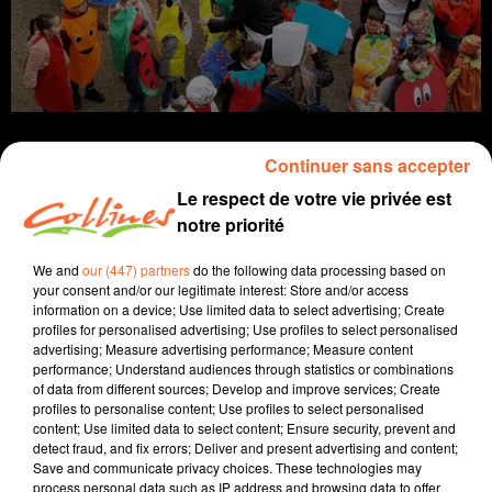
Continuer sans accepter
Le respect de votre vie privée est
notre priorité
Infos
We and
our (447) partners
do the following data processing based on
16 mars 2022 - 12 min 33 sec
your consent and/or our legitimate interest: Store and/or access
information on a device; Use limited data to select advertising; Create
JOURNAL DU MERCREDI 16 MARS ( SOIR )
profiles for personalised advertising; Use profiles to select personalised
advertising; Measure advertising performance; Measure content
Patrice Bémanangy
performance; Understand audiences through statistics or combinations
of data from different sources; Develop and improve services; Create
L'info près de chez vous.
profiles to personalise content; Use profiles to select personalised
content; Use limited data to select content; Ensure security, prevent and
Les chauffeurs routiers indépendants envisagent le
detect fraud, and fix errors; Deliver and present advertising and content;
blocage des poids lourds dès lundi prochain pour
Save and communicate privacy choices. These technologies may
protester contre la hausse des carburants.
process personal data such as IP address and browsing data to offer