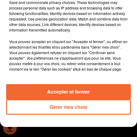
demain avec la philo.
Save and communicate privacy choices. These technologies may
process personal data such as IP address and browsing data to offer
- L'Agglo 2B, qui gère les déchets sur son territoire,
following functionalities: Identify devices based on information actively
lance un plan d'action contre les incivilités.
requested; Use precise geolocation data; Match and combine data from
other data sources; Link different devices; Identify devices based on
- A Thouars, face au futur cinéma, le square Roosvelt
information transmitted automatically.
va retrouver une âme.
Vous pouvez accepter en cliquant sur "Accepter et fermer", ou affiner en
- Bressuire fêtera bien la musique lundi au Château.
sélectionnant les finalités et/ou partenaires dans "Gérer mes choix".
Vous pouvez également refuser en cliquant sur "Continuer sans
- Enfin, le festival de Poupet se voit imposer à 15 jours
accepter". Vos préférences ne s'appliqueront que pour ce site. Vous
pouvez mettre à jour vos choix, ou retirer votre consentement à tout
du festival un pass sanitaire, une contrainte
moment via le lien "Gérer les cookies" situé en bas de chaque page.
supplémentaire...
Accepter et fermer
0:00
12 min 33 sec
Gérer mes choix