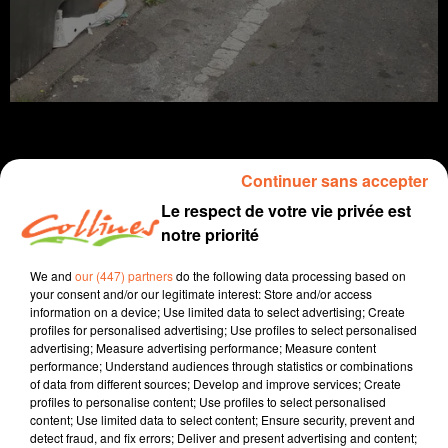
Continuer sans accepter
infos
Le respect de votre vie privée est
notre priorité
16 juin 2021 - 12 min 33 sec
We and
our (447) partners
do the following data processing based on
JOURNAL DU MERCREDI 16 JUIN (SOIR)
your consent and/or our legitimate interest: Store and/or access
information on a device; Use limited data to select advertising; Create
Fabien Gazeau
profiles for personalised advertising; Use profiles to select personalised
advertising; Measure advertising performance; Measure content
L'info près de chez vous
performance; Understand audiences through statistics or combinations
of data from different sources; Develop and improve services; Create
Présenté par Fabien Gazeau
profiles to personalise content; Use profiles to select personalised
content; Use limited data to select content; Ensure security, prevent and
- Les chiffres clés du baccalauréat qui commence
detect fraud, and fix errors; Deliver and present advertising and content;