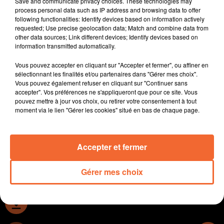
Save and communicate privacy choices. These technologies may
Le Comité de Bassin d’Emploi du Niortais et Haut Val
process personal data such as IP address and browsing data to offer
following functionalities: Identify devices based on information actively
de Sèvre organisent un Job Dating demain après-nidi à
requested; Use precise geolocation data; Match and combine data from
l'Acclameur de Niort ( photo ).
other data sources; Link different devices; Identify devices based on
Le Centre Socio Culturel de Nueil les Aubiers tenait son
information transmitted automatically.
assemblée générale en fin de semaine dernière.
Vous pouvez accepter en cliquant sur "Accepter et fermer", ou affiner en
La 4ème édition du Remp’Arts Festival les 7 et 8 juin
sélectionnant les finalités et/ou partenaires dans "Gérer mes choix".
prochain au château de Bressuire sur une organisation
Vous pouvez également refuser en cliquant sur "Continuer sans
de l'association Les Vendredis de l'été.
accepter". Vos préférences ne s'appliqueront que pour ce site. Vous
pouvez mettre à jour vos choix, ou retirer votre consentement à tout
La découverte du sport santé demain après-midi au
moment via le lien "Gérer les cookies" situé en bas de chaque page.
complexe sportif de Sainte-Verge à l'initiative de la
Communauté de Communes du Thouarsais.
Accepter et fermer
0:00
15 min
Gérer mes choix