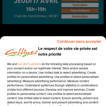
Continuer sans accepter
Le respect de votre vie privée est
Infos
notre priorité
16 avril 2025 - 15 min
We and
our (447) partners
do the following data processing based on
JOURNAL DU MERCREDI 16 AVRIL ( MIDI )
your consent and/or our legitimate interest: Store and/or access
information on a device; Use limited data to select advertising; Create
Patrice Bémanangy
profiles for personalised advertising; Use profiles to select personalised
advertising; Measure advertising performance; Measure content
L'info près de chez vous
performance; Understand audiences through statistics or combinations
of data from different sources; Develop and improve services; Create
Pour tenter d'enrayer les incivilités autour de la
profiles to personalise content; Use profiles to select personalised
content; Use limited data to select content; Ensure security, prevent and
problématique des déchets, retour à une gestion dans
detect fraud, and fix errors; Deliver and present advertising and content;
un local quartier Valette à Bressuire.