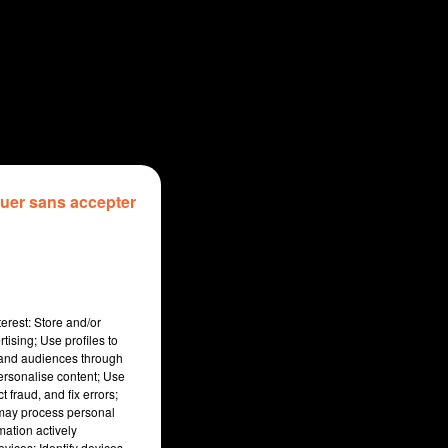
uer sans accepter
erest: Store and/or
tising; Use profiles to
tand audiences through
personalise content; Use
 fraud, and fix errors;
 may process personal
mation actively
vices; Identify devices