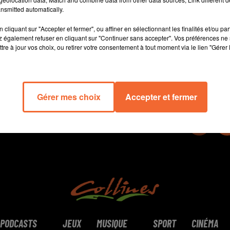
nsmitted automatically.
ravagé par la guerre depuis bientôt 4 ans.
cliquant sur "Accepter et fermer", ou affiner en sélectionnant les finalités et/ou pa
 également refuser en cliquant sur "Continuer sans accepter". Vos préférences ne 
15 min 19 
tre à jour vos choix, ou retirer votre consentement à tout moment via le lien "Gérer 
Gérer mes choix
Accepter et fermer
PODCASTS
JEUX
MUSIQUE
SPORT
CINÉMA