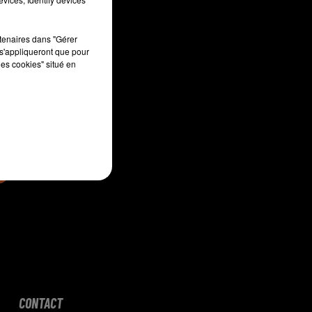
rtenaires dans "Gérer
s'appliqueront que pour
sec
les cookies" situé en
CONTACT