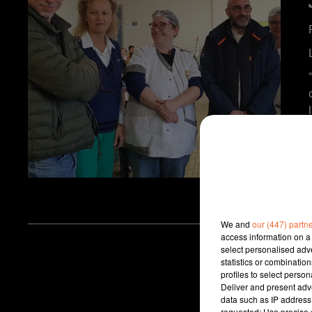
We and
our (447) partn
access information on a 
select personalised ad
statistics or combinatio
profiles to select person
Deliver and present adv
data such as IP address 
requested; Use precise g