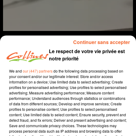
Continuer sans accepter
Le respect de votre vie privée est
notre priorité
info
We and
our (447) partners
do the following data processing based on
15 décembre 2021 - 14 min 7 sec
your consent and/or our legitimate interest: Store and/or access
information on a device; Use limited data to select advertising; Create
JOURNAL DU MERCREDI 15 DÉCEMBRE (SOIR)
profiles for personalised advertising; Use profiles to select personalised
advertising; Measure advertising performance; Measure content
Fabien Gazeau
performance; Understand audiences through statistics or combinations
of data from different sources; Develop and improve services; Create
L'info près de chez vous
profiles to personalise content; Use profiles to select personalised
content; Use limited data to select content; Ensure security, prevent and
Présenté par Fabien Gazeau
detect fraud, and fix errors; Deliver and present advertising and content;
Save and communicate privacy choices. These technologies may
- Un nouvel accident mortel sur la N149 à Amailloux.
process personal data such as IP address and browsing data to offer
- Jérome Mérignac ne démissionnera pas de la