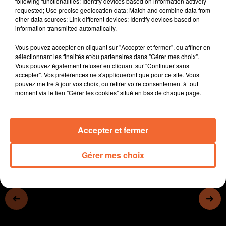
following functionalities: Identify devices based on information actively
présidence de Cholet basket, en pleine zone de
requested; Use precise geolocation data; Match and combine data from
other data sources; Link different devices; Identify devices based on
turbulences
information transmitted automatically.
- Coralie Desnoues veut instaurer le dialogue avec les
Deux-Sèvriens.
Vous pouvez accepter en cliquant sur "Accepter et fermer", ou affiner en
- L'Agglo2B doit faire face à des contraintes
sélectionnant les finalités et/ou partenaires dans "Gérer mes choix".
Vous pouvez également refuser en cliquant sur "Continuer sans
budgétaires. La hausse de la fiscalité est à l'étude.
accepter". Vos préférences ne s'appliqueront que pour ce site. Vous
- A Thouars la ludothèque Planète Jeux lance son
pouvez mettre à jour vos choix, ou retirer votre consentement à tout
marathon de Noël...
moment via le lien "Gérer les cookies" situé en bas de chaque page.
0:00
14 min 7 sec
Accepter et fermer
Gérer mes choix