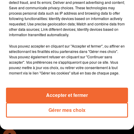
detect fraud, and fix errors; Deliver and present advertising and content;
entreprises portée par 4 sociétés bocaines.
Save and communicate privacy choices. These technologies may
En bocage bressuirais, les entreprises peinent à
process personal data such as IP address and browsing data to offer
following functionalities: Identify devices based on information actively
recruter d'où l'importance du Job Dating orgainsé le 20
requested; Use precise geolocation data; Match and combine data from
Oct. prochain à Bocapole.
other data sources; Link different devices; Identify devices based on
Le Greta, un des nombreux organismes présents ce
information transmitted automatically.
mercredi à Bressuire à l'occasion de l'opération " La
Vous pouvez accepter en cliquant sur "Accepter et fermer", ou affiner en
formation fait sa rentrée " ( photo ).
sélectionnant les finalités et/ou partenaires dans "Gérer mes choix".
Le choix du cabinet d’architecte pour la réalisation du
Vous pouvez également refuser en cliquant sur "Continuer sans
la future médiathèque de Thouars validé hier soir par le
accepter". Vos préférences ne s'appliqueront que pour ce site. Vous
pouvez mettre à jour vos choix, ou retirer votre consentement à tout
conseil communautaire.
moment via le lien "Gérer les cookies" situé en bas de chaque page.
La piste de karting de Moutiers sous Chantemerle
lance son école de pilotage destinée aux enfants de six
à douze ans baptisée " La school Kart Bocaspeed ".
Accepter et fermer
0:00
14 min 18 sec
Gérer mes choix