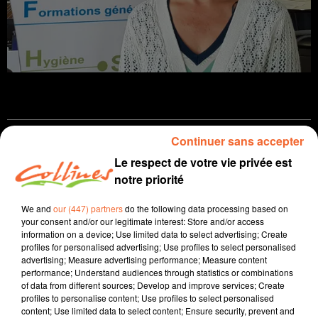
Continuer sans accepter
Infos
Le respect de votre vie privée est
notre priorité
14 septembre 2022 - 14 min 18 sec
JOURNAL DU MERCREDI 14 SEPTEMBRE ( SOIR )
We and
our (447) partners
do the following data processing based on
your consent and/or our legitimate interest: Store and/or access
Patrice Bémanangy
information on a device; Use limited data to select advertising; Create
profiles for personalised advertising; Use profiles to select personalised
L'info près de chez vous.
advertising; Measure advertising performance; Measure content
performance; Understand audiences through statistics or combinations
Le directeur général de la Caisse Nationale des
of data from different sources; Develop and improve services; Create
Allocations Familiales Nicolas Grivel à Bressuire cet
profiles to personalise content; Use profiles to select personalised
content; Use limited data to select content; Ensure security, prevent and
après-midi. Ce dernier a visté la future crêche inter-