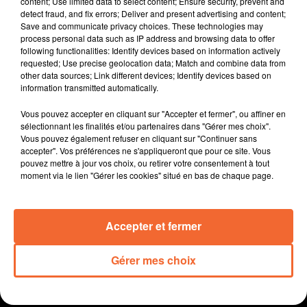
content; Use limited data to select content; Ensure security, prevent and
recherche d'Erwan. Le jeune homme reste à ce jour
detect fraud, and fix errors; Deliver and present advertising and content;
Save and communicate privacy choices. These technologies may
toujours introuvable.
process personal data such as IP address and browsing data to offer
Mieux traiter les appels d'urgence au 15 18 et 112 :
following functionalities: Identify devices based on information actively
l'objectif d'une plateforme commune qui devrait
requested; Use precise geolocation data; Match and combine data from
other data sources; Link different devices; Identify devices based on
bientôt voir en jour en deux-sèvres.
information transmitted automatically.
Favoriser la rencontre entre ceux qui ont envie
d’entreprendre et des acteurs publics et privés d'un
Vous pouvez accepter en cliquant sur "Accepter et fermer", ou affiner en
territoire propriétaires de locaux vacants ... tout l'intérêt
sélectionnant les finalités et/ou partenaires dans "Gérer mes choix".
Vous pouvez également refuser en cliquant sur "Continuer sans
du dispositif " Mon Centre-Bourg a un Incroyable
accepter". Vos préférences ne s'appliqueront que pour ce site. Vous
Commerce " auquel vient d'adhérer Mauléon.
pouvez mettre à jour vos choix, ou retirer votre consentement à tout
Avec l'évolution des technologies associée à
moment via le lien "Gérer les cookies" situé en bas de chaque page.
l'Intelligence Artificielle " Le robot peut-il remplacer le
chirurgien ? " c'est le thème d'une conférence demain à
Accepter et fermer
Bressuire.
Gérer mes choix
0:00
12 min 35 sec