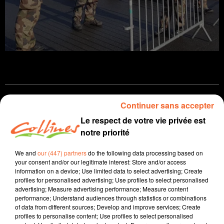
Infos
Continuer sans accepter
Le respect de votre vie privée est
14 février 2024 - 12 min 35 sec
notre priorité
JOURNAL DU MERCREDI 14 FEVRIER ( SOIR )
We and
our (447) partners
do the following data processing based on
Patrice Bémanangy
your consent and/or our legitimate interest: Store and/or access
information on a device; Use limited data to select advertising; Create
L'info près de chez vous.
profiles for personalised advertising; Use profiles to select personalised
advertising; Measure advertising performance; Measure content
Les abords de la discothèque La Morinière de
performance; Understand audiences through statistics or combinations
of data from different sources; Develop and improve services; Create
Moncoutant sur Sèvre ainsi que l'entrée de Pescalis (
profiles to personalise content; Use profiles to select personalised
photo ) bloqués ce mercredi dans le cadre de la