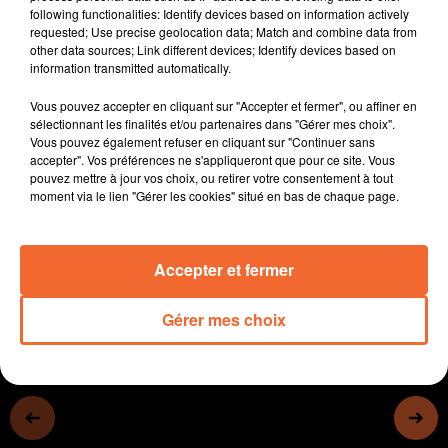
following functionalities: Identify devices based on information actively
vacciner.
requested; Use precise geolocation data; Match and combine data from
- La Confédération paysanne se dresse contre les
other data sources; Link different devices; Identify devices based on
panneaux photovoltaiques au sol.
information transmitted automatically.
- Le Civam organise son festival du film agricole
Vous pouvez accepter en cliquant sur "Accepter et fermer", ou affiner en
demain soir au Fauteuil Rouge
sélectionnant les finalités et/ou partenaires dans "Gérer mes choix".
- La Ville de Thouars a accueilli ses nouveaux
Vous pouvez également refuser en cliquant sur "Continuer sans
habitants.
accepter". Vos préférences ne s'appliqueront que pour ce site. Vous
pouvez mettre à jour vos choix, ou retirer votre consentement à tout
- Un millier d'élèves à Cerizay (photo) pour le cross
moment via le lien "Gérer les cookies" situé en bas de chaque page.
académique UNSS...
0:00
13 min 59 sec
Accepter et fermer
Gérer mes choix