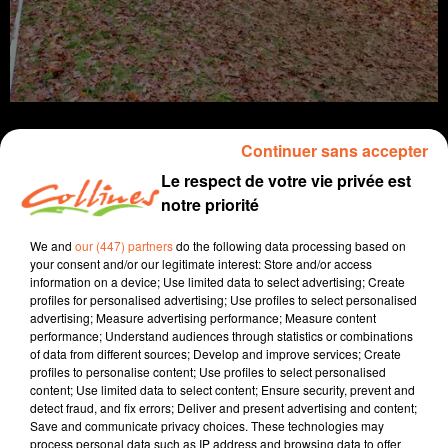
Continuer sans accepter
Le respect de votre vie privée est
notre priorité
info
We and
our (447) partners
do the following data processing based on
13 décembre 2023 - 13 min 59 sec
your consent and/or our legitimate interest: Store and/or access
information on a device; Use limited data to select advertising; Create
JOURNAL DU MERCREDI 13 DECEMBRE (SOIR)
profiles for personalised advertising; Use profiles to select personalised
advertising; Measure advertising performance; Measure content
Fabien Gazeau
performance; Understand audiences through statistics or combinations
of data from different sources; Develop and improve services; Create
L'info près de chez vous
profiles to personalise content; Use profiles to select personalised
content; Use limited data to select content; Ensure security, prevent and
Présenté par Fabien Gazeau
detect fraud, and fix errors; Deliver and present advertising and content;
- La grippe et le Covid gagnent du terrain en cette fin
Save and communicate privacy choices. These technologies may
d'année, et les autorités sanitaires appellent à se faire
process personal data such as IP address and browsing data to offer