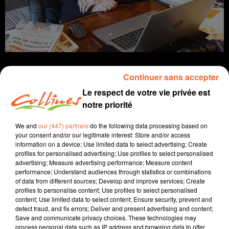
Continuer sans accepter
Le respect de votre vie privée est
notre priorité
info
We and
our (447) partners
do the following data processing based on
12 janvier 2022 - 13 min 54 sec
your consent and/or our legitimate interest: Store and/or access
information on a device; Use limited data to select advertising; Create
JOURNAL DU MERCREDI 12 JANVIER (SOIR)
profiles for personalised advertising; Use profiles to select personalised
advertising; Measure advertising performance; Measure content
Fabien Gazeau
performance; Understand audiences through statistics or combinations
of data from different sources; Develop and improve services; Create
L'info près de chez vous
profiles to personalise content; Use profiles to select personalised
content; Use limited data to select content; Ensure security, prevent and
Présenté par Fabien Gazeau
detect fraud, and fix errors; Deliver and present advertising and content;
- Jour de Grève demain dans les écoles, le mouvement
Save and communicate privacy choices. These technologies may
s'annonce très suivi, même le fonctionnement de
process personal data such as IP address and browsing data to offer