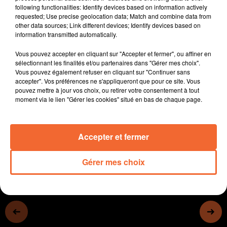
following functionalities: Identify devices based on information actively
certaines écoles privées sera impacté
requested; Use precise geolocation data; Match and combine data from
- Les tests de dépistage n'ont jamais été aussi
other data sources; Link different devices; Identify devices based on
nombreux. A Mauléon, la Ville a mis une salle
information transmitted automatically.
communale à disposition du laboratoire
Vous pouvez accepter en cliquant sur "Accepter et fermer", ou affiner en
- Emmanuelle Ménard (photo), maire de Bressuire, a
sélectionnant les finalités et/ou partenaires dans "Gérer mes choix".
présenté ses voeux à la population.
Vous pouvez également refuser en cliquant sur "Continuer sans
- A Thouars, l'opposition menée par Alain Ligné
accepter". Vos préférences ne s'appliqueront que pour ce site. Vous
pouvez mettre à jour vos choix, ou retirer votre consentement à tout
souhaite une collectivité plus attractive, plus mobile et
moment via le lien "Gérer les cookies" situé en bas de chaque page.
plus solidaire.
0:00
13 min 54 sec
Accepter et fermer
Gérer mes choix