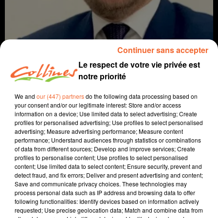
Continuer sans accepter
Le respect de votre vie privée est
notre priorité
We and
our (447) partners
do the following data processing based on
Infos
your consent and/or our legitimate interest: Store and/or access
information on a device; Use limited data to select advertising; Create
12 janvier 2022 - 14 min 37 sec
profiles for personalised advertising; Use profiles to select personalised
advertising; Measure advertising performance; Measure content
JOURNAL DU MERCREDI 12 JANVIER ( MIDI )
performance; Understand audiences through statistics or combinations
of data from different sources; Develop and improve services; Create
Patrice Bémanangy
profiles to personalise content; Use profiles to select personalised
content; Use limited data to select content; Ensure security, prevent and
L'info près de chez vous.
detect fraud, and fix errors; Deliver and present advertising and content;
Save and communicate privacy choices. These technologies may
Un jeudi noir en perpective dans les écoles après
process personal data such as IP address and browsing data to offer
following functionalities: Identify devices based on information actively
l'appel à la grève lancé par les syndicats enseignants.
requested; Use precise geolocation data; Match and combine data from
Les parents sont invités à ne pas envoyer leurs