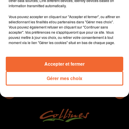
other data sources; Link different devices; Identify devices based on
enfants à l'école.
information transmitted automatically.
L'acceuil des enfants s'annonce compliqué demain
Vous pouvez accepter en cliquant sur "Accepter et fermer", ou affiner en
pour les collectivités.
sélectionnant les finalités et/ou partenaires dans "Gérer mes choix".
Bernard Paineau le maire de Thouars entend faire de
Vous pouvez également refuser en cliquant sur "Continuer sans
2022 une année d'action.
accepter". Vos préférences ne s'appliqueront que pour ce site. Vous
pouvez mettre à jour vos choix, ou retirer votre consentement à tout
moment via le lien "Gérer les cookies" situé en bas de chaque page.
0:00
14 min 37 sec
Accepter et fermer
Gérer mes choix