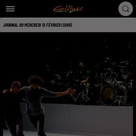
JOURNAL DU MERCREDI 12 FÉVRIER (SOIR)