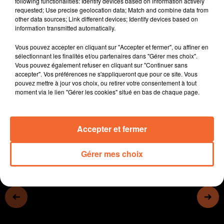
following functionalities: Identify devices based on information actively
- Inquiétude également au lycée horticole de Niort qui
requested; Use precise geolocation data; Match and combine data from
other data sources; Link different devices; Identify devices based on
se mobilise demain
information transmitted automatically.
- Le sénateur Philippe Mouiller invité de Public Sénat ce
matin.
Vous pouvez accepter en cliquant sur "Accepter et fermer", ou affiner en
- Le Théatre de Bressuire va accueillir avec le retour sur
sélectionnant les finalités et/ou partenaires dans "Gérer mes choix".
Vous pouvez également refuser en cliquant sur "Continuer sans
scène de l’œuvre de Christian Rizzo « D’après une
accepter". Vos préférences ne s'appliqueront que pour ce site. Vous
histoire vraie » devenue culte… (photo)
pouvez mettre à jour vos choix, ou retirer votre consentement à tout
- Les Bassins du Thouet prêts pour 2025
moment via le lien "Gérer les cookies" situé en bas de chaque page.
0:00
13 min 27 sec
Accepter et fermer
Gérer mes choix