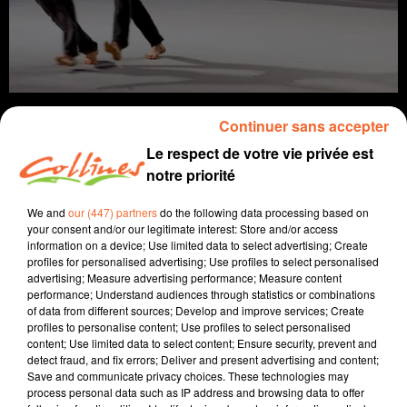
Continuer sans accepter
Le respect de votre vie privée est
notre priorité
info
We and
our (447) partners
do the following data processing based on
12 février 2025 - 13 min 27 sec
your consent and/or our legitimate interest: Store and/or access
information on a device; Use limited data to select advertising; Create
JOURNAL DU MERCREDI 12 FÉVRIER (SOIR)
profiles for personalised advertising; Use profiles to select personalised
advertising; Measure advertising performance; Measure content
Fabien Gazeau
performance; Understand audiences through statistics or combinations
of data from different sources; Develop and improve services; Create
L'info près de chez vous
profiles to personalise content; Use profiles to select personalised
content; Use limited data to select content; Ensure security, prevent and
Présenté par Fabien Gazeau
detect fraud, and fix errors; Deliver and present advertising and content;
Save and communicate privacy choices. These technologies may
- Carte scolaire : La DASEN envisage 28 fermetures de
process personal data such as IP address and browsing data to offer
classes pour 9 ouvertures