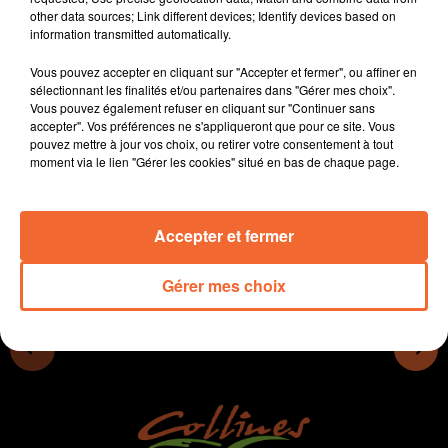
Samuel Bonvoisin (photo), qui prône l'hydrologie
other data sources; Link different devices; Identify devices based on
régénérative, éloigné des clivages habituels.
information transmitted automatically.
- La 3ème semaine dédiée à la petite enfance en
mauléonais du 14 au 20 mars
Vous pouvez accepter en cliquant sur "Accepter et fermer", ou affiner en
- Les Foulées Irlandaises, nouvelles course à pied
sélectionnant les finalités et/ou partenaires dans "Gérer mes choix".
solidaire ce samedi à Nueil les Aubiers
Vous pouvez également refuser en cliquant sur "Continuer sans
accepter". Vos préférences ne s'appliqueront que pour ce site. Vous
pouvez mettre à jour vos choix, ou retirer votre consentement à tout
moment via le lien "Gérer les cookies" situé en bas de chaque page.
0:00
13 min 3 sec
Accepter et fermer
Gérer mes choix