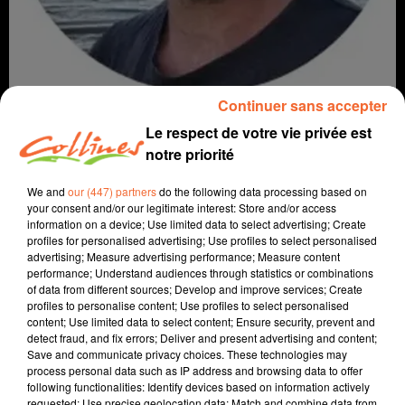
Continuer sans accepter
Le respect de votre vie privée est
notre priorité
info
We and
our (447) partners
do the following data processing based on
your consent and/or our legitimate interest: Store and/or access
information on a device; Use limited data to select advertising; Create
11 mars 2026 - 13 min 3 sec
profiles for personalised advertising; Use profiles to select personalised
JOURNAL DU MERCREDI 11 MARS (SOIR)
advertising; Measure advertising performance; Measure content
performance; Understand audiences through statistics or combinations
of data from different sources; Develop and improve services; Create
Fabien Gazeau
profiles to personalise content; Use profiles to select personalised
content; Use limited data to select content; Ensure security, prevent and
L'info près de chez vous
detect fraud, and fix errors; Deliver and present advertising and content;
Présenté par Fabien Gazeau
Save and communicate privacy choices. These technologies may
- Le débat bressuirais entre Emmanuelle Ménard et
process personal data such as IP address and browsing data to offer
Pierre Morin à suivre juste après le journal à 18h30
following functionalities: Identify devices based on information actively
- La gestion de l'eau au coeur d'une conférence de
requested; Use precise geolocation data; Match and combine data from