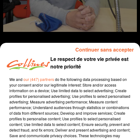
Continuer sans accepter
Le respect de votre vie privée est
infos
notre priorité
15 mars 2021 - 17 min 4 sec
We and
our (447) partners
do the following data processing based on
your consent and/or our legitimate interest: Store and/or access
JOURNAL DU MERCREDI 10 MARS (SOIR)
information on a device; Use limited data to select advertising; Create
profiles for personalised advertising; Use profiles to select personalised
Fabien Gazeau
advertising; Measure advertising performance; Measure content
performance; Understand audiences through statistics or combinations
L'info près de chez vous
of data from different sources; Develop and improve services; Create
profiles to personalise content; Use profiles to select personalised
Présenté par Fabien Gazeau
content; Use limited data to select content; Ensure security, prevent and
detect fraud, and fix errors; Deliver and present advertising and content;
- Avant de mettre le cap sur le studio de Collines,
Save and communicate privacy choices. These technologies may