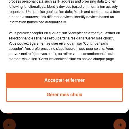
Arnaud Boissières a rendu visite à son partenaire DPC
process personal data such as IP address and browsing data to offer
following functionalities: Identify devices based on information actively
cet AM.
requested; Use precise geolocation data; Match and combine data from
other data sources; Link different devices; Identify devices based on
- Echappées Belles en Deux-Sèvres sera diffusée ce
information transmitted automatically.
samedi sur France 5. Un numéro très spécial pour
l'animateur Jérome Pitorin.
Vous pouvez accepter en cliquant sur "Accepter et fermer", ou affiner en
sélectionnant les finalités et/ou partenaires dans "Gérer mes choix".
- A Thouars, la construction de la résidence seniors est
Vous pouvez également refuser en cliquant sur "Continuer sans
un véritable serpent de mer.
accepter". Vos préférences ne s'appliqueront que pour ce site. Vous
pouvez mettre à jour vos choix, ou retirer votre consentement à tout
- Un projet agro-écologique sur Bressuire a des
moment via le lien "Gérer les cookies" situé en bas de chaque page.
arguments à faire valoir...
Accepter et fermer
0:00
17 min 4 sec
Gérer mes choix