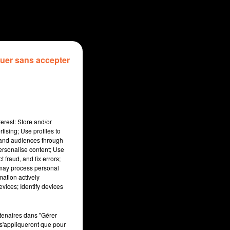
uer sans accepter
erest: Store and/or
tising; Use profiles to
tand audiences through
personalise content; Use
 fraud, and fix errors;
 may process personal
mation actively
sec
vices; Identify devices
rtenaires dans "Gérer
s'appliqueront que pour