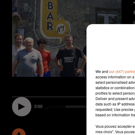
We and
our (447) partn
access information on a 
select personalised ad
statistics or combinatio
profiles to select person
Deliver and present adv
data such as IP address 
0:00
requested; Use precise g
based on information tra
Vous pouvez accepter en 
mes choix". Vous pouvez