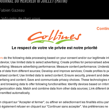
JOURNAL DU MERCREDI 10 JUILLET (MATIN)
Fabien Gazeau
L'info près de chez vous
Présenté par Fabien Gazeau
Contin
- L'office du tourisme du Bocage Bressuirais a lancé sa saison
estivale
- En pleine tournée mondiale locale, Yannick Jaulin fait étape au
Le respect de votre vie privée est notre priorité
Pâti'Bar ce jeudi 11 juillet
- Moncoutant fête ses 4 jumelages cette fin de semaine
ers
do the following data processing based on your consent and/or our legitimate int
- Un as du BMX en représentation cette fin de semaine à
device; Use limited data to select advertising; Create profiles for personalised adver
vertising; Measure advertising performance; Measure content performance; Unders
Thouars...
ns of data from different sources; Develop and improve services; Create profiles to 
alised content; Use limited data to select content; Ensure security, prevent and detect
ertising and content; Save and communicate privacy choices. These technologies
and browsing data to offer following functionalities: Identify devices based on infor
12 min 50 
eolocation data; Match and combine data from other data sources; Link different de
nsmitted automatically.
cliquant sur "Accepter et fermer", ou affiner en sélectionnant les finalités et/ou pa
 également refuser en cliquant sur "Continuer sans accepter". Vos préférences ne 