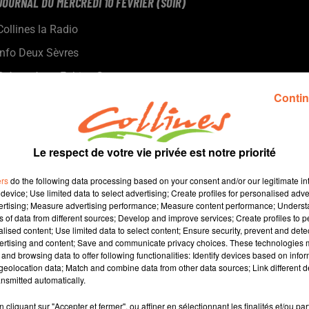
JOURNAL DU MERCREDI 10 FÉVRIER (SOIR)
Collines la Radio
Info Deux Sèvres
Présenté par Fabien Gazeau
- La Fédération du batiment et des travaux publics oeuvre pour
Contin
que les salariés puissent déjeuner dans des restaurants
- Alors que les travaux pour la construction des bassines
pourraient bientôt débuter, Benoit Biteau député européen
Le respect de votre vie privée est notre priorité
participe au débat sur fond de gestion des crues.
- La Ligue contre le cancer veille à ce que la Covid-19 ne fasse
ers
do the following data processing based on your consent and/or our legitimate int
pas oublier la prise en charge du cancer.
device; Use limited data to select advertising; Create profiles for personalised adver
vertising; Measure advertising performance; Measure content performance; Unders
- L'échafaudage-parapluie qui entoure et abrite l'Hôtel de Ville
ns of data from different sources; Develop and improve services; Create profiles to 
de Mauléon mérite le détour.
alised content; Use limited data to select content; Ensure security, prevent and detect
- Louzy va disposer d'ici un an d'une nouvelle salle des fêtes.
ertising and content; Save and communicate privacy choices. These technologies
and browsing data to offer following functionalities: Identify devices based on infor
eolocation data; Match and combine data from other data sources; Link different de
0
nsmitted automatically.
cliquant sur "Accepter et fermer", ou affiner en sélectionnant les finalités et/ou pa