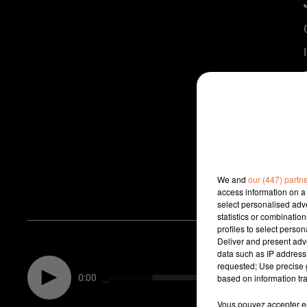
We and
our (447) partn
access information on a 
select personalised ad
statistics or combinatio
profiles to select person
Deliver and present adv
data such as IP address 
requested; Use precise g
0:00
based on information tra
Vous pouvez accepter en 