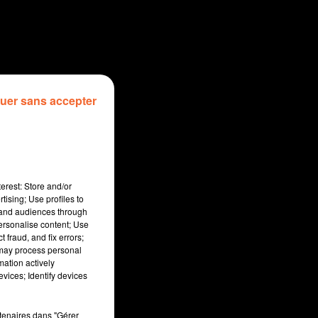
uer sans accepter
erest: Store and/or
tising; Use profiles to
tand audiences through
personalise content; Use
 fraud, and fix errors;
 may process personal
mation actively
vices; Identify devices
:00
rtenaires dans "Gérer