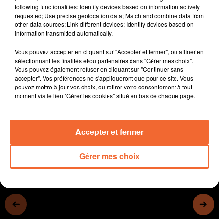
following functionalities: Identify devices based on information actively
prochaines années.
requested; Use precise geolocation data; Match and combine data from
Le conseil municipal de Bressuire se dit largement
other data sources; Link different devices; Identify devices based on
défavorable à la création d'éoliennes à Saint-Aubin-du-
information transmitted automatically.
Plain.
Vous pouvez accepter en cliquant sur "Accepter et fermer", ou affiner en
La Cité de la Jeunesse et des Métiers de Bressuire met
sélectionnant les finalités et/ou partenaires dans "Gérer mes choix".
en valeur cette semaine de secteur du BTP.
Vous pouvez également refuser en cliquant sur "Continuer sans
Au printemps prochain, le Futuroscope de Poitiers
accepter". Vos préférences ne s'appliqueront que pour ce site. Vous
pouvez mettre à jour vos choix, ou retirer votre consentement à tout
disposera de son premier hotel thématique " Station
moment via le lien "Gérer les cookies" situé en bas de chaque page.
Cosmos ".
0:00
12 min 43 sec
Accepter et fermer
Gérer mes choix