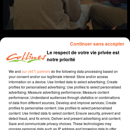
Continuer sans accepter
Le respect de votre vie privée est
notre priorité
Infos
We and
our (447) partners
do the following data processing based on
9 février 2022 - 12 min 43 sec
your consent and/or our legitimate interest: Store and/or access
information on a device; Use limited data to select advertising; Create
JOURNAL DU MERCREDI 09 FEVRIER ( MIDI )
profiles for personalised advertising; Use profiles to select personalised
advertising; Measure advertising performance; Measure content
Boris Blais
performance; Understand audiences through statistics or combinations
of data from different sources; Develop and improve services; Create
L'info près de chez vous.
profiles to personalise content; Use profiles to select personalised
content; Use limited data to select content; Ensure security, prevent and
Le budget 2022 de l'Agglo 2B voté hier soir.
detect fraud, and fix errors; Deliver and present advertising and content;
La communauté de communes du thouarsais vise 5
Save and communicate privacy choices. These technologies may
Millions d'€ d'investissement tous les ans pour les 3
process personal data such as IP address and browsing data to offer