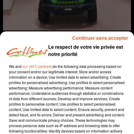
Continuer sans accepter
Le respect de votre vie privée est
notre priorité
info
We and
our (447) partners
do the following data processing based on
your consent and/or our legitimate interest: Store and/or access
7 septembre 2022 - 15 min 9 sec
information on a device; Use limited data to select advertising; Create
profiles for personalised advertising; Use profiles to select personalised
JOURNAL DU MERCREDI 07 SEPTEMBRE (SOIR)
advertising; Measure advertising performance; Measure content
performance; Understand audiences through statistics or combinations
Fabien Gazeau
of data from different sources; Develop and improve services; Create
profiles to personalise content; Use profiles to select personalised
L'info près de chez vous
content; Use limited data to select content; Ensure security, prevent and
detect fraud, and fix errors; Deliver and present advertising and content;
Présenté par Fabien Gazeau
Save and communicate privacy choices. These technologies may
- Malgré la sécheresse, l'alimentation en eau potable
process personal data such as IP address and browsing data to offer
following functionalities: Identify devices based on information actively
est assurée jusqu'à la fin de l'année en Deux-Sèvres