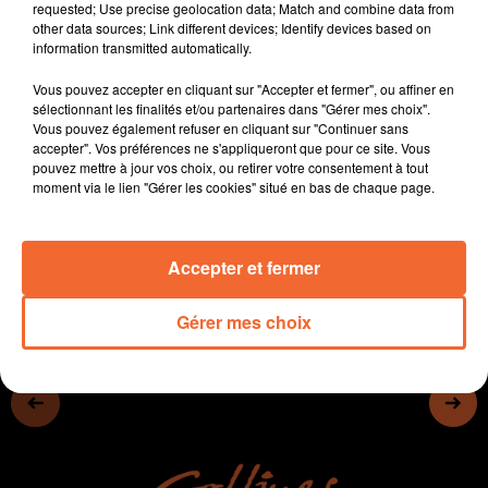
requested; Use precise geolocation data; Match and combine data from
- Les municipalités doivent faire face aux contraintes
other data sources; Link different devices; Identify devices based on
budgétaires, exemple à Bressuire
information transmitted automatically.
- Les balades paysannes reviennent ce WE pour une
Vous pouvez accepter en cliquant sur "Accepter et fermer", ou affiner en
nouvelle édition. 2 fermes du Mauléonnais ouvriront
sélectionnant les finalités et/ou partenaires dans "Gérer mes choix".
leurs portes .
Vous pouvez également refuser en cliquant sur "Continuer sans
- Le CHNDS s'est vu offrir une petite voiture électrique
accepter". Vos préférences ne s'appliqueront que pour ce site. Vous
pouvez mettre à jour vos choix, ou retirer votre consentement à tout
pour mener les enfants au bloc opératoire...
moment via le lien "Gérer les cookies" situé en bas de chaque page.
0:00
15 min 9 sec
Accepter et fermer
Gérer mes choix