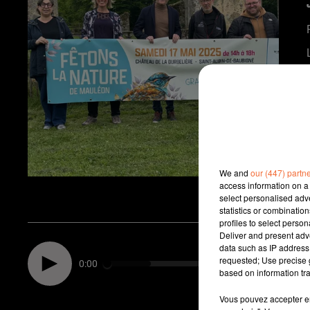
We and
our (447) partn
access information on a 
select personalised ad
statistics or combinatio
profiles to select person
Deliver and present adv
data such as IP address 
requested; Use precise g
0:00
based on information tra
Vous pouvez accepter en 