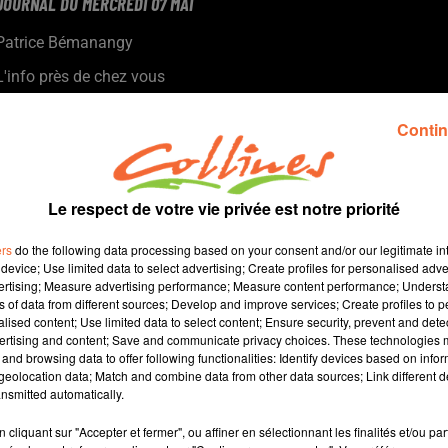
JOURNAL DU MERCREDI 07 MAI
Patrice Bémanangy
L'info près de chez vous
Demain nous célèbrerons le 80ième anniversaire de la
Contin
Libération. Coup de projecteur sur 2 expositions à Nueil les
Aubiers et à Thouars commémorant la victoire des Alliés sur
l'Allemagne nazie.
Lundi dernier, une rétrospective a permis aux élèves du collège
Le respect de votre vie privée est notre priorité
de Nueil les Aubiers de revivre cette folle semaine qu'ils ont
ers
do the following data processing based on your consent and/or our legitimate int
passé à Paris à l'occasion des JO.
device; Use limited data to select advertising; Create profiles for personalised adver
La seconde édition de la fête de la nature dans le mauléonnais
vertising; Measure advertising performance; Measure content performance; Unders
le 17 mai prochain. Cette année c'est le château de La
ns of data from different sources; Develop and improve services; Create profiles to 
alised content; Use limited data to select content; Ensure security, prevent and detect
Durbelière à Saint Aubin de Baubigné qui l'acceuillera ( photo ).
ertising and content; Save and communicate privacy choices. These technologies
and browsing data to offer following functionalities: Identify devices based on infor
eolocation data; Match and combine data from other data sources; Link different de
13 min 13 
nsmitted automatically.
cliquant sur "Accepter et fermer", ou affiner en sélectionnant les finalités et/ou pa