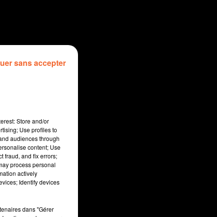
uer sans accepter
erest: Store and/or
tising; Use profiles to
tand audiences through
personalise content; Use
 fraud, and fix errors;
 may process personal
mation actively
vices; Identify devices
sec
rtenaires dans "Gérer