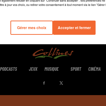
 également refuser en cliquant sur "Continuer sans accepter". Vos préférences ne 
tre à jour vos choix, ou retirer votre consentement à tout moment via le lien "Gérer 
Gérer mes choix
Accepter et fermer
PODCASTS
JEUX
MUSIQUE
SPORT
CINÉMA