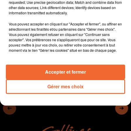
requested; Use precise geolocation data; Match and combine data from
Mon restau responsable " ... les restaurants scolaires
other data sources; Link different devices; Identify devices based on
de la ville vont en bénéficiier.
information transmitted automatically.
Une fête entre copains qui se mue en petit festival ... ce
Vous pouvez accepter en cliquant sur "Accepter et fermer", ou affiner en
sont les Cuicuite Days dont la 4ème édition aura lieu
sélectionnant les finalités et/ou partenaires dans "Gérer mes choix".
vendredi et samedi prochain à Noirlieu ( photo )
Vous pouvez également refuser en cliquant sur "Continuer sans
Les petites filles de l'atelier " Scrogneugneu " du
accepter". Vos préférences ne s'appliqueront que pour ce site. Vous
pouvez mettre à jour vos choix, ou retirer votre consentement à tout
Théatre du Bocage sur scène ce soir.
moment via le lien "Gérer les cookies" situé en bas de chaque page.
0:00
11 min 37 sec
Accepter et fermer
Gérer mes choix