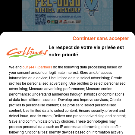
Continuer sans accepter
Le respect de votre vie privée est
notre priorité
Infos
We and
our (447) partners
do the following data processing based on
your consent and/or our legitimate interest: Store and/or access
7 juin 2023 - 11 min 37 sec
information on a device; Use limited data to select advertising; Create
profiles for personalised advertising; Use profiles to select personalised
JOURNAL DU MERCREDI 07 JUIN ( SOIR )
advertising; Measure advertising performance; Measure content
performance; Understand audiences through statistics or combinations
Patrice Bémanangy
of data from different sources; Develop and improve services; Create
profiles to personalise content; Use profiles to select personalised
L'info près de chez vous.
content; Use limited data to select content; Ensure security, prevent and
detect fraud, and fix errors; Deliver and present advertising and content;
Une opération de sensibilisation et de dépistage du
Save and communicate privacy choices. These technologies may
diabète demain à l'hopital nord deux-sèvres
process personal data such as IP address and browsing data to offer
following functionalities: Identify devices based on information actively
La municipalité de Thouars vient d'adhérer au réseau "