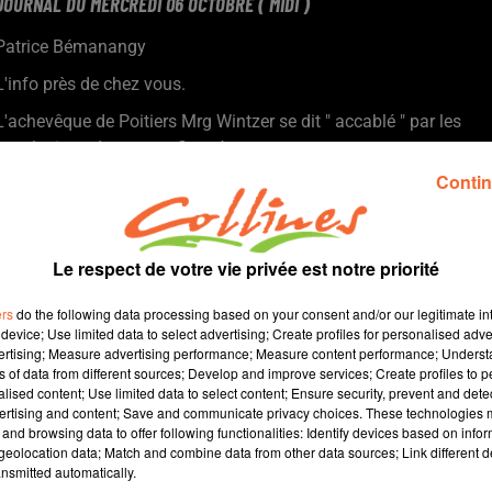
JOURNAL DU MERCREDI 06 OCTOBRE ( MIDI )
Patrice Bémanangy
L'info près de chez vous.
L'achevêque de Poitiers Mrg Wintzer se dit " accablé " par les
conclusions du rapport Sauvé.
Les AJT du Bocage souhaitent l'ouverture d'une antenne de la
Contin
Ligue contre le cancer à Bressuire.
Quelques 1.000 mnifestants en deux-sèvres hier pour la journée
d'action nationale notamment autour de la question des
Le respect de votre vie privée est notre priorité
salaires.
Comme dans de nombreux secteurs, l'artisanat peine à recruter.
ers
do the following data processing based on your consent and/or our legitimate int
Mieux connaitre le bassin d'emploi de Thouars pour y trouver
device; Use limited data to select advertising; Create profiles for personalised adver
vertising; Measure advertising performance; Measure content performance; Unders
un job ou une formation, obectif d'un atelier demain matin à la
ns of data from different sources; Develop and improve services; Create profiles to 
MEF.
alised content; Use limited data to select content; Ensure security, prevent and detect
Défaite de Cholet Basket hier soir lors de la réception de Pau-
ertising and content; Save and communicate privacy choices. These technologies
and browsing data to offer following functionalities: Identify devices based on infor
Lacq-Orthez.
eolocation data; Match and combine data from other data sources; Link different de
nsmitted automatically.