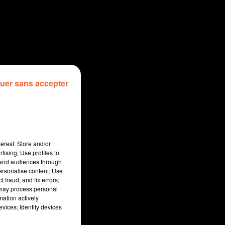
uer sans accepter
erest: Store and/or
tising; Use profiles to
tand audiences through
personalise content; Use
 fraud, and fix errors;
 may process personal
mation actively
vices; Identify devices