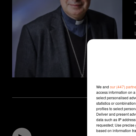
We and
our (447) partn
access information on a 
select personalised ad
statistics or combinatio
profiles to select person
Deliver and present adv
data such as IP address 
requested; Use precise g
based on information tra