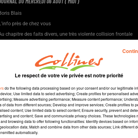
JOURNAL DU MERCREDI 06 AOÛT ( MIDI )
Boris Blais
L'info près de chez vous
Au chapitre des faits divers, une très violente collision frontale
ce matin à Melle ( photo ).
De nouvelles restrictions d’eau entrent en vigueur dans les
Contin
Deux-Sèvres, avec un passage en alerte renforcée sur le sous-
bassin de l’Argenton.
Un jeu enquête est organisé ce jeudi matin à Chiché par l’office
Le respect de votre vie privée est notre priorité
de tourisme du Bocage Bressuirais. Il reste quelques places
pour cette activité ludique et patrimoniale.
ers
do the following data processing based on your consent and/or our legitimate int
Le Puy du Fou accueille un troisième cheval offert par le
device; Use limited data to select advertising; Create profiles for personalised adver
vertising; Measure advertising performance; Measure content performance; Unders
département des Ardennes pour la Cinéscénie. Ce don
ns of data from different sources; Develop and improve services; Create profiles to 
symbolise la mémoire de l’exode des Ardennais en 1940.
alised content; Use limited data to select content; Ensure security, prevent and detect
Match de gala ce soir à Cerizay entre Saumur et Chauray, deux
ertising and content; Save and communicate privacy choices. These technologies
and browsing data to offer following functionalities: Identify devices based on infor
clubs de National 2.
eolocation data; Match and combine data from other data sources; Link different de
nsmitted automatically.