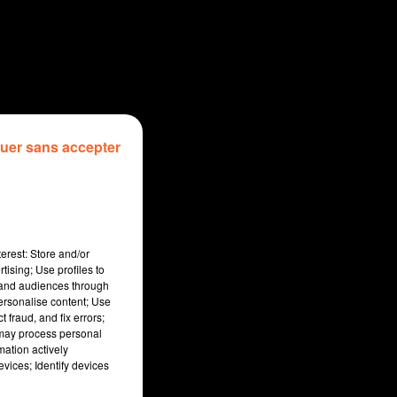
uer sans accepter
erest: Store and/or
tising; Use profiles to
tand audiences through
personalise content; Use
 fraud, and fix errors;
 may process personal
mation actively
vices; Identify devices