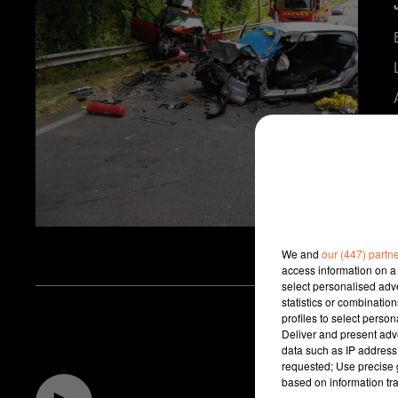
We and
our (447) partn
access information on a 
select personalised ad
statistics or combinatio
profiles to select person
Deliver and present adv
data such as IP address 
requested; Use precise g
based on information tra