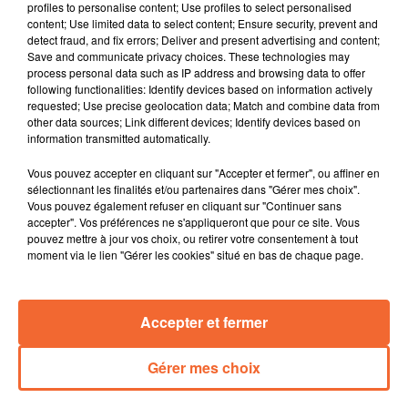
profiles to personalise content; Use profiles to select personalised
prévoyance et de mutuelle santé.
content; Use limited data to select content; Ensure security, prevent and
Avec le changement d'heure la nuit tombre plus tôt
detect fraud, and fix errors; Deliver and present advertising and content;
Save and communicate privacy choices. These technologies may
d'où l'importance pour les piétons et les cyclistes d'être
process personal data such as IP address and browsing data to offer
bien vus. L'association Prévention MAIF organise une
following functionalities: Identify devices based on information actively
opérationen en ce sens vendredi à Niort ( photo ).
requested; Use precise geolocation data; Match and combine data from
other data sources; Link different devices; Identify devices based on
Le CSC de Bressuire organise à nouveau une semaine
information transmitted automatically.
de l'interculturalité autour de l'ethnologue Ariella
Rothberg spécialiste de la question.
Vous pouvez accepter en cliquant sur "Accepter et fermer", ou affiner en
La projection demain soir à Thouars du film
sélectionnant les finalités et/ou partenaires dans "Gérer mes choix".
Vous pouvez également refuser en cliquant sur "Continuer sans
documentaire " Les Suppliques " évoquant ces lettres
accepter". Vos préférences ne s'appliqueront que pour ce site. Vous
écrites sous l’Occupation par des Français à l'heure de
pouvez mettre à jour vos choix, ou retirer votre consentement à tout
la collaboration
moment via le lien "Gérer les cookies" situé en bas de chaque page.
Les trails plébiscités en Deux-Sèvres en cette fin
d'année : Les Bosses de St Paul ont affiché complet en
Accepter et fermer
seulement quelques heures... complet également pour
le Trail du Val de Scie à Nueil-les-Aubiers.
Gérer mes choix
0:00
15 min 37 sec