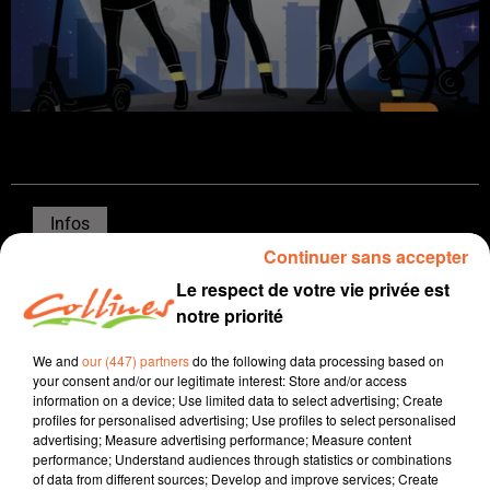
Infos
Continuer sans accepter
5 novembre 2025 - 15 min 37 sec
Le respect de votre vie privée est
JOURNAL DU MERCREDI 05 NOVEMBRE ( MIDI )
notre priorité
Patrice Bémanangy
We and
our (447) partners
do the following data processing based on
your consent and/or our legitimate interest: Store and/or access
L'info près de chez vous
information on a device; Use limited data to select advertising; Create
profiles for personalised advertising; Use profiles to select personalised
Manifestation d'agents de l'Agglo 2B hier midi à
advertising; Measure advertising performance; Measure content
Bressuire. Dans leur collimateur la participation de la
performance; Understand audiences through statistics or combinations
of data from different sources; Develop and improve services; Create
collectivité jugée pas à hauteur concernant contrat de