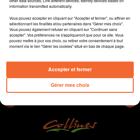
other data sources; Link different devices; Identify devices based on
La Digitale Académie à Thouars propose des
information transmitted automatically.
formations post-bac en distanciel.
Vous pouvez accepter en cliquant sur "Accepter et fermer", ou affiner en
Ahora Vanilla un nouveau magasin entièrement dédié
sélectionnant les finalités et/ou partenaires dans "Gérer mes choix".
à la vanille ouvre ce week-end dans le centre ville de
Vous pouvez également refuser en cliquant sur "Continuer sans
Mauléon.
accepter". Vos préférences ne s'appliqueront que pour ce site. Vous
pouvez mettre à jour vos choix, ou retirer votre consentement à tout
moment via le lien "Gérer les cookies" situé en bas de chaque page.
0:00
10 min 21 sec
Accepter et fermer
Gérer mes choix