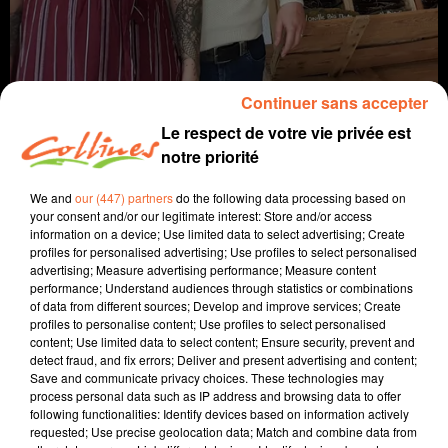
Continuer sans accepter
Le respect de votre vie privée est
notre priorité
We and
our (447) partners
do the following data processing based on
infos
your consent and/or our legitimate interest: Store and/or access
information on a device; Use limited data to select advertising; Create
5 janvier 2022 - 10 min 21 sec
profiles for personalised advertising; Use profiles to select personalised
advertising; Measure advertising performance; Measure content
JOURNAL DU MERCREDI 05 JANVIER (SOIR)
performance; Understand audiences through statistics or combinations
of data from different sources; Develop and improve services; Create
Patrice Bémanangy
profiles to personalise content; Use profiles to select personalised
content; Use limited data to select content; Ensure security, prevent and
L'info près de chez vous
detect fraud, and fix errors; Deliver and present advertising and content;
Save and communicate privacy choices. These technologies may
Le député LREM Jean-Marie Fievet approuve les
process personal data such as IP address and browsing data to offer
following functionalities: Identify devices based on information actively
propos polémiques du Président de la République.
requested; Use precise geolocation data; Match and combine data from
Le Cofem à Bressuire de nouveau annulé cette année.