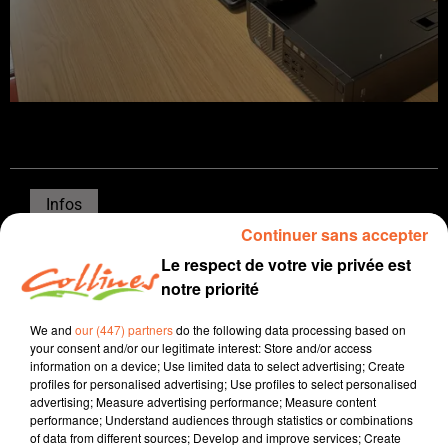
Infos
Continuer sans accepter
3 septembre 2025 - 14 min 41 sec
Le respect de votre vie privée est
JOURNAL DU MERCREDI 03 SEPTEMBRE ( SOIR )
notre priorité
Patrice Bémanangy
We and
our (447) partners
do the following data processing based on
your consent and/or our legitimate interest: Store and/or access
L'info près de chez vous
information on a device; Use limited data to select advertising; Create
profiles for personalised advertising; Use profiles to select personalised
Depuis mars dernier, l’Urssaf a fait son apparition dans
advertising; Measure advertising performance; Measure content
les Maisons France Services des Deux-Sèvres afin de
performance; Understand audiences through statistics or combinations
of data from different sources; Develop and improve services; Create
faciliter les démarches comme c'est le cas à