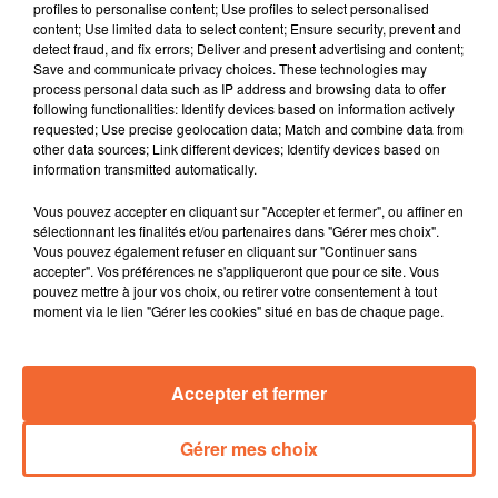
profiles to personalise content; Use profiles to select personalised
Moncoutant sur Sèvre ( photo ).
content; Use limited data to select content; Ensure security, prevent and
La Chambre de Métiers et de l'Artisanat Nouvelle-
detect fraud, and fix errors; Deliver and present advertising and content;
Save and communicate privacy choices. These technologies may
Aquitaine - Deux-Sèvres organise la 20ème édition du
process personal data such as IP address and browsing data to offer
concours Trophées des Femmes. Les candidatures
following functionalities: Identify devices based on information actively
sont ouvertes.
requested; Use precise geolocation data; Match and combine data from
other data sources; Link different devices; Identify devices based on
La rentrée des enseignants du Conservatoire de
information transmitted automatically.
Musique du Bocage Bressuirais hier aven en leitmotiv
avancer collectivement.
Vous pouvez accepter en cliquant sur "Accepter et fermer", ou affiner en
L’association des Discrets Minets de Thouars
sélectionnant les finalités et/ou partenaires dans "Gérer mes choix".
Vous pouvez également refuser en cliquant sur "Continuer sans
organisera sa collecte de produits alimentaires au
accepter". Vos préférences ne s'appliqueront que pour ce site. Vous
Leclerc ce vendredi et samedi pour les chats qu’elle
pouvez mettre à jour vos choix, ou retirer votre consentement à tout
recueille et soigne.
moment via le lien "Gérer les cookies" situé en bas de chaque page.
Rebond Déraille se prépare à la Chapelle St Laurent ce
samedi 6 septembre avec des animations sous l'égide
Accepter et fermer
du club de basket local en guise de lancement de la
saison.
Gérer mes choix
0:00
14 min 41 sec