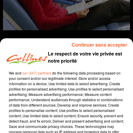
Continuer sans accepter
Le respect de votre vie privée est
notre priorité
Infos
We and
our (447) partners
do the following data processing based on
3 novembre 2021 - 14 min 29 sec
your consent and/or our legitimate interest: Store and/or access
information on a device; Use limited data to select advertising; Create
JOURNAL DU MERCREDI 03 NOVEMBRE ( MIDI )
profiles for personalised advertising; Use profiles to select personalised
advertising; Measure advertising performance; Measure content
Patrice Bémanangy
performance; Understand audiences through statistics or combinations
of data from different sources; Develop and improve services; Create
L'info près de chez vous.
profiles to personalise content; Use profiles to select personalised
content; Use limited data to select content; Ensure security, prevent and
Les personnels des Etablissements Français du Sang
detect fraud, and fix errors; Deliver and present advertising and content;
appelés à faire grève cette semaine pour une
Save and communicate privacy choices. These technologies may
revalorisation salariale.
process personal data such as IP address and browsing data to offer