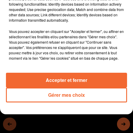
following functionalities: Identify devices based on information actively
Le conseiller régional deux-sévrien Pascal Duforestel
requested; Use precise geolocation data; Match and combine data from
élu président du parc naturel du marais poitevin.
other data sources; Link different devices; Identify devices based on
Des chefs d'entreprsises adhérents à la charte "
information transmitted automatically.
Menuiserie 21 " en visite dans deux entreprises
Vous pouvez accepter en cliquant sur "Accepter et fermer", ou affiner en
bocaines vendredi dernier.
sélectionnant les finalités et/ou partenaires dans "Gérer mes choix".
Le retour des Conviviales d'Automne à Bressuire
Vous pouvez également refuser en cliquant sur "Continuer sans
demain et vendredi.
accepter". Vos préférences ne s'appliqueront que pour ce site. Vous
pouvez mettre à jour vos choix, ou retirer votre consentement à tout
Le CSC du Mauléonais travaille sur un acceuil de loisir
moment via le lien "Gérer les cookies" situé en bas de chaque page.
en pleine nature.
0:00
14 min 29 sec
Accepter et fermer
Gérer mes choix