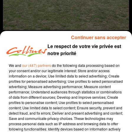
Continuer sans accepter
Le respect de votre vie privée est
notre priorité
info
We and
our (447) partners
do the following data processing based on
your consent and/or our legitimate interest: Store and/or access
3 juillet 2024 - 15 min 6 sec
information on a device; Use limited data to select advertising; Create
profiles for personalised advertising; Use profiles to select personalised
JOURNAL DU MERCREDI 03 JUILLET (SOIR)
advertising; Measure advertising performance; Measure content
performance; Understand audiences through statistics or combinations
Fabien Gazeau
of data from different sources; Develop and improve services; Create
profiles to personalise content; Use profiles to select personalised
L'info près de chez vous
content; Use limited data to select content; Ensure security, prevent and
detect fraud, and fix errors; Deliver and present advertising and content;
Présenté par Fabien Gazeau
Save and communicate privacy choices. These technologies may
- La ligne ferroviaire entre Thouars et la Roche sur Yon
process personal data such as IP address and browsing data to offer
following functionalities: Identify devices based on information actively
va être rénovée.