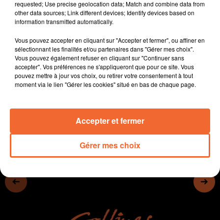
requested; Use precise geolocation data; Match and combine data from
- L’inauguration ce mercredi du parc éolien de St Aubin
other data sources; Link different devices; Identify devices based on
de Baubigné
information transmitted automatically.
- Le conseiller municipal bressuirais Bruno Bodin a été
Vous pouvez accepter en cliquant sur "Accepter et fermer", ou affiner en
élu vice-pdt de l'agglo2B en charge du tourisme
sélectionnant les finalités et/ou partenaires dans "Gérer mes choix".
- Melting potes ce samedi au chateau de Bressuire
Vous pouvez également refuser en cliquant sur "Continuer sans
(photo)
accepter". Vos préférences ne s'appliqueront que pour ce site. Vous
pouvez mettre à jour vos choix, ou retirer votre consentement à tout
- Les arts de la rue à l'honneur à Bouillé-Saint-Paul...
moment via le lien "Gérer les cookies" situé en bas de chaque page.
0:00
15 min 6 sec
Accepter et fermer
Gérer mes choix